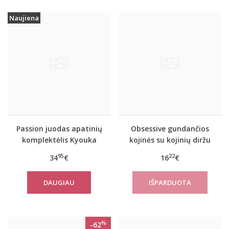
Naujiena
Passion juodas apatinių
Obsessive gundančios
komplektėlis Kyouka
kojinės su kojinių diržu
S500
95
22
34
€
16
€
DAUGIAU
%
-62