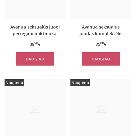
Avanua seksualūs juodi
Avanua seksualus
perregimi naktinukai
juodas komplektėlis
Leslie
Hessa
50
00
39
€
35
€
DAUGIAU
DAUGIAU
Naujiena
Naujiena