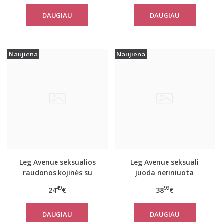
DAUGIAU
DAUGIAU
Naujiena
Naujiena
Leg Avenue seksualios
Leg Avenue seksuali
raudonos kojinės su
juoda neriniuota
diržu 9709
glaustinė 89343
49
99
24
€
38
€
DAUGIAU
DAUGIAU