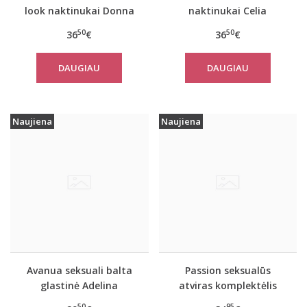
look naktinukai Donna
naktinukai Celia
50
50
36
€
36
€
DAUGIAU
DAUGIAU
Naujiena
Naujiena
Avanua seksuali balta
Passion seksualūs
glastinė Adelina
atviras komplektėlis
Nicky
50
95