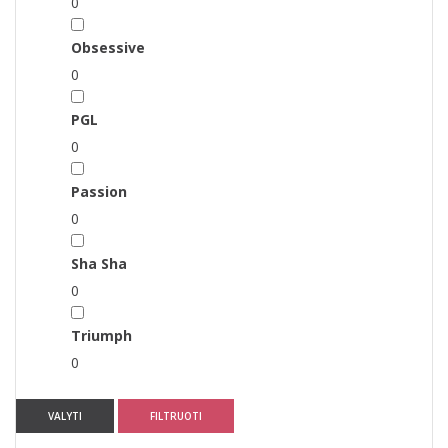
0
Obsessive
0
PGL
0
Passion
0
Sha Sha
0
Triumph
0
VALYTI
FILTRUOTI