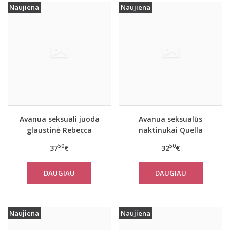
Naujiena
Naujiena
Avanua seksuali juoda
Avanua seksualūs
glaustinė Rebecca
naktinukai Quella
50
50
37
€
32
€
DAUGIAU
DAUGIAU
Naujiena
Naujiena