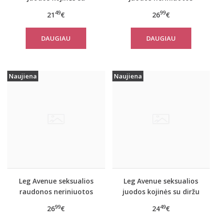
papildomais dirželiais
kojinės su diržu
49
99
21
€
26
€
DAUGIAU
DAUGIAU
Naujiena
Naujiena
Leg Avenue seksualios
Leg Avenue seksualios
raudonos neriniuotos
juodos kojinės su diržu
kojinės su diržu
9709
99
49
26
€
24
€