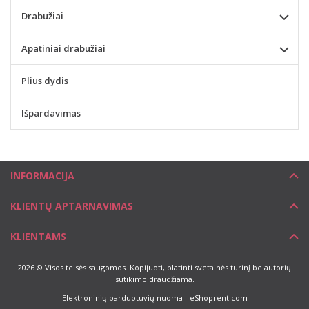
Drabužiai
Apatiniai drabužiai
Plius dydis
Išpardavimas
INFORMACIJA
KLIENTŲ APTARNAVIMAS
KLIENTAMS
2026 © Visos teisės saugomos. Kopijuoti, platinti svetainės turinį be autorių
sutikimo draudžiama.
Elektroninių parduotuvių nuoma
-
eShoprent.com