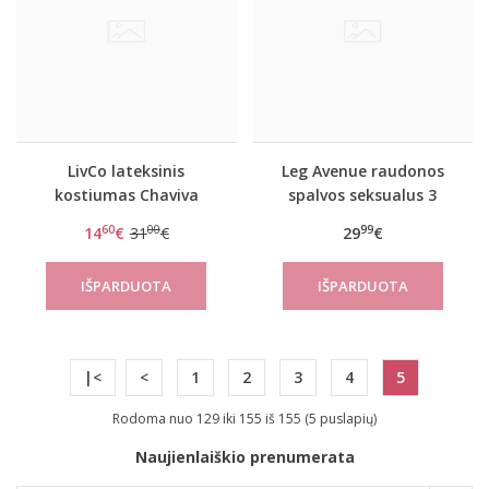
LivCo lateksinis
Leg Avenue raudonos
kostiumas Chaviva
spalvos seksualus 3
dalių komplektas 81656
60
00
99
14
€
31
€
29
€
|<
<
1
2
3
4
5
Rodoma nuo 129 iki 155 iš 155 (5 puslapių)
Naujienlaiškio prenumerata