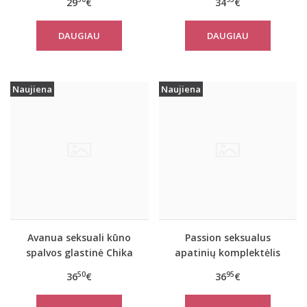
29
€
34
€
DAUGIAU
DAUGIAU
Naujiena
Naujiena
Avanua seksuali kūno
Passion seksualus
spalvos glastinė Chika
apatinių komplektėlis
Chica
50
95
36
€
36
€