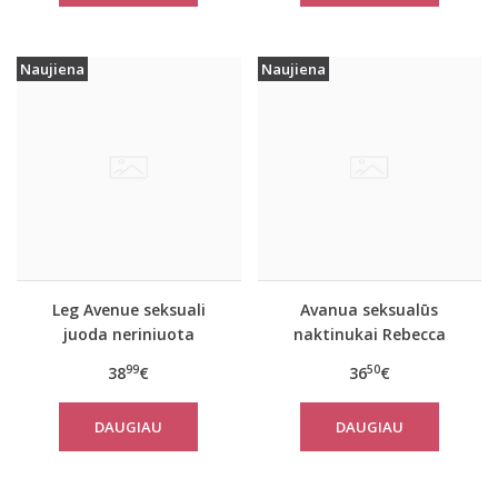
Naujiena
Naujiena
Leg Avenue seksuali
Avanua seksualūs
juoda neriniuota
naktinukai Rebecca
glaustinė 89342
99
50
38
€
36
€
DAUGIAU
DAUGIAU