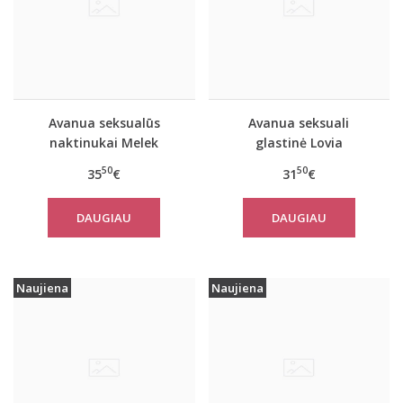
Avanua seksualūs
Avanua seksuali
naktinukai Melek
glastinė Lovia
50
50
35
€
31
€
DAUGIAU
DAUGIAU
Naujiena
Naujiena