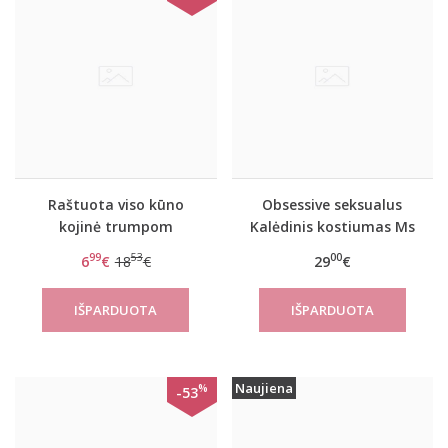
Raštuota viso kūno
Obsessive seksualus
kojinė trumpom
Kalėdinis kostiumas Ms
rankovėm Deliciuos
Claus set
99
53
00
6
€
18
€
29
€
Naujiena
%
-53