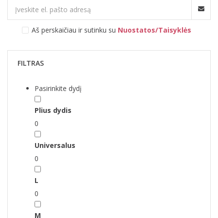
Aš perskaičiau ir sutinku su
Nuostatos/Taisyklės
FILTRAS
Pasirinkite dydį
Plius dydis
0
Universalus
0
L
0
M