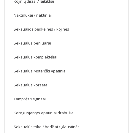
Kojinių diržai / laikikliai
Naktinukai / naktiniai
Seksualios pėdkelnės / kojinės
Seksualūs peniuarai
Seksualūs komplektėliai
Seksualūs Moteriški Apatiniai
Seksualūs korsetai
Tamprės/Leginsai
Koreguojantys apatiniai drabužiai
Seksualūs triko / bodžiai / glaustinės