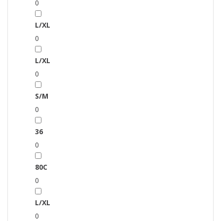
0
L/XL
0
L/XL
0
S/M
0
36
0
80C
0
L/XL
0