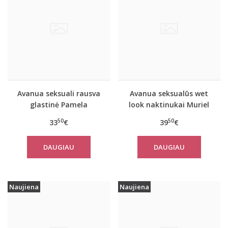
Avanua seksuali rausva
Avanua seksualūs wet
glastinė Pamela
look naktinukai Muriel
50
50
33
€
39
€
DAUGIAU
DAUGIAU
Naujiena
Naujiena