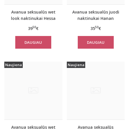
Avanua seksualūs wet
Avanua seksualūs juodi
look naktinukai Hessa
naktinukai Hanan
50
50
39
€
35
€
DAUGIAU
DAUGIAU
Naujiena
Naujiena
Avanua seksualūs wet
Avanua seksualūs