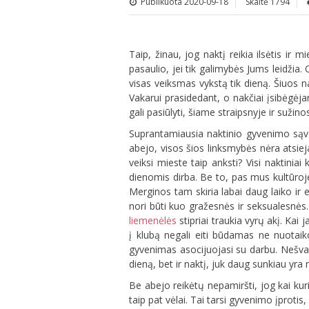
Publikuota 2020-09-18
Skaitė 1794
Taip, žinau, jog naktį reikia ilsėtis i
pasaulio, jei tik galimybės Jums leidžia
visas veiksmas vykstą tik dieną. Šiuos na
Vakarui prasidedant, o nakčiai įsibėgėj
gali pasiūlyti, šiame straipsnyje ir sužinos
Suprantamiausia naktinio gyvenimo sąvok
abejo, visos šios linksmybės nėra atsie
veiksi mieste taip anksti? Visi naktiniai
dienomis dirba. Be to, pas mus kultūroje 
Merginos tam skiria labai daug laiko ir 
nori būti kuo gražesnės ir seksualesnės
liemenėlės
stipriai traukia vyrų akį. Kai 
į klubą negali eiti būdamas ne nuotaiko
gyvenimas asocijuojasi su darbu. Nešvarū
dieną, bet ir naktį, juk daug sunkiau yra 
Be abejo reikėtų nepamiršti, jog kai kur
taip pat vėlai. Tai tarsi gyvenimo įprot