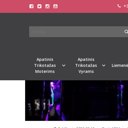
+3
Apatinis
Apatinis
Trikotažas
Trikotažas
Liemenė
Moterims
Vyrams