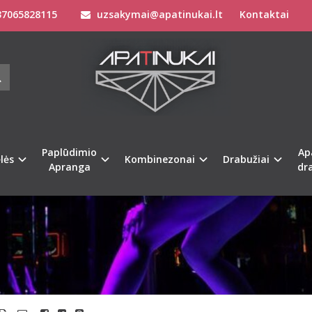
7065828115
uzsakymai@apatinukai.lt
Kontaktai
NAKTINIS GYVENIMAS
Paplūdimio
Ap
lės
Kombinezonai
Drabužiai
Apranga
dr