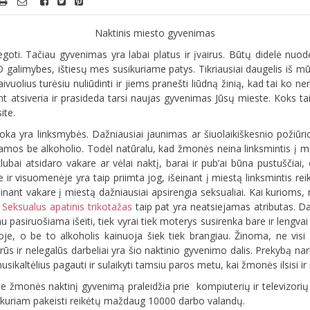
Naktinis miesto gyvenimas
r miegoti. Tačiau gyvenimas yra labai platus ir įvairus. Būtų didelė
. O galimybes, ištiesų mes susikuriame patys. Tikriausiai daugelis iš m
ivuolius turėsiu nuliūdinti ir jiems pranešti liūdną žinią, kad tai ko
ant atsiveria ir prasideda tarsi naujas gyvenimas Jūsų mieste. Koks 
ite.
a yra linksmybės. Dažniausiai jaunimas ar šiuolaikiškesnio požiūri
jamos be alkoholio. Todėl natūralu, kad žmonės neina linksmintis į m
 klubai atsidaro vakare ar vėlai naktį, barai ir pub’ai būna pustuščiai,
ir visuomenėje yra taip priimta jog, išeinant į miestą linksmintis reiki
einant vakare į miestą dažniausiai apsirengia seksualiai. Kai kurioms
.
Seksualus apatinis trikotažas
taip pat yra neatsiejamas atributas. Da
jau pasiruošiama išeiti, tiek vyrai tiek moterys susirenka bare ir lengvai
je, o be to alkoholis kainuoja šiek tiek brangiau. Žinoma, ne visi l
s ir nelegalūs darbeliai yra šio naktinio gyvenimo dalis. Prekybą nark
nusikaltėlius pagauti ir sulaikyti tamsiu paros metu, kai žmonės ilsisi ir
ie žmonės naktinį gyvenimą praleidžia prie kompiuterių ir televizorių e
is, kuriam pakeisti reikėtų maždaug 10000 darbo valandų.