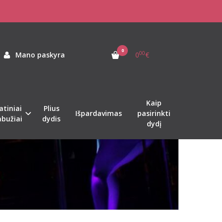
0
00
Mano paskyra
0
€
Kaip
atiniai
Plius
Išpardavimas
pasirinkti
abužiai
dydis
dydį