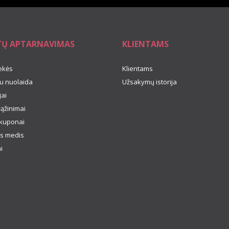
TŲ APTARNAVIMAS
KLIENTAMS
ekės
Klientams
u nuolaida
Užsakymų istorija
ai
rąžinimai
kuponai
s medis
i