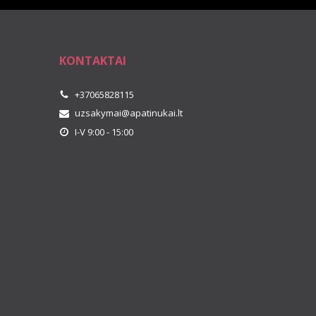
KONTAKTAI
+37065828115
uzsakymai@apatinukai.lt
I-V 9:00 - 15:00