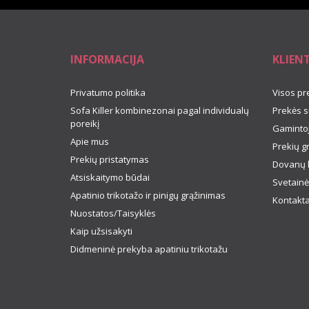
INFORMACIJA
KLIEN
Privatumo politika
Visos pr
Sofa Killer kombinezonai pagal individualų
Prekės s
poreikį
Gamintoj
Apie mus
Prekių g
Prekių pristatymas
Dovanų 
Atsiskaitymo būdai
Svetainė
Apatinio trikotažo ir pinigų grąžinimas
Kontakta
Nuostatos/Taisyklės
Kaip užsisakyti
Didmeninė prekyba apatiniu trikotažu