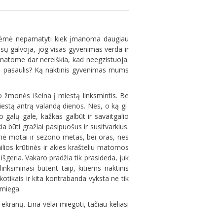
 nuodėmė nepamatyti kiek įmanoma daugiau
ūsų galvoja, jog visas gyvenimas verda ir
 nematome dar nereiškia, kad neegzistuoja.
tai pasaulis? Ką naktinis gyvenimas mums
o žmonės išeina į miestą linksmintis. Be
iestą antrą valandą dienos. Nes, o ką gi
 o galų gale, kažkas galbūt ir savaitgalio
a būti gražiai pasipuošus ir susitvarkius.
, nė motai ir sezono metas, bei oras, nes
ilios krūtinės ir akies krašteliu matomos
 išgeria. Vakaro pradžia tik prasideda, juk
inksminasi būtent taip, kitiems naktinis
otikais ir kita kontrabanda vyksta ne tik
 miega.
kranų. Eina vėlai miegoti, tačiau keliasi