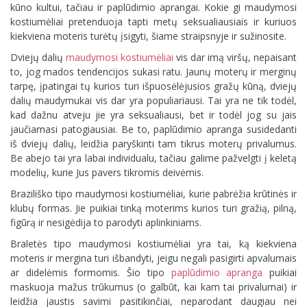
kūno kultui, tačiau ir paplūdimio aprangai. Kokie gi maudymosi
kostiumėliai pretenduoja tapti metų seksualiausiais ir kuriuos
kiekviena moteris turėtų įsigyti, šiame straipsnyje ir sužinosite.
Dviejų dalių
maudymosi kostiumėliai
vis dar imą viršų, nepaisant
to, jog mados tendencijos sukasi ratu. Jaunų moterų ir merginų
tarpę, įpatingai tų kurios turi išpuosėlėjusios gražų kūną, dviejų
dalių maudymukai vis dar yra populiariausi. Tai yra ne tik todėl,
kad dažnu atveju jie yra seksualiausi, bet ir todėl jog su jais
jaučiamasi patogiausiai. Be to, paplūdimio apranga susidedanti
iš dviejų dalių, leidžia paryškinti tam tikrus moterų privalumus.
Be abejo tai yra labai individualu, tačiau galime pažvelgti į keletą
modelių, kurie Jus pavers tikromis deivėmis.
Braziliško tipo maudymosi kostiumėliai, kurie pabrėžia krūtinės ir
klubų formas. Jie puikiai tinką moterims kurios turi gražią, pilną,
figūrą ir nesigėdija to parodyti aplinkiniams.
Braletės tipo maudymosi kostiumėliai yra tai, ką kiekviena
moteris ir mergina turi išbandyti, jeigu negali pasigirti apvalumais
ar didelėmis formomis. Šio tipo
paplūdimio apranga
puikiai
maskuoja mažus trūkumus (o galbūt, kai kam tai privalumai) ir
leidžia jaustis savimi pasitikinčiai, neparodant daugiau nei