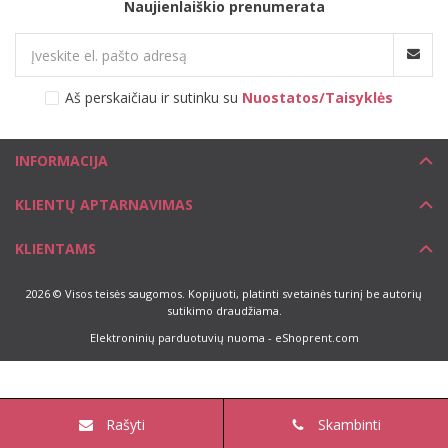
Naujienlaiškio prenumerata
Aš perskaičiau ir sutinku su
Nuostatos/Taisyklės
INFORMACIJA
KLIENTŲ APTARNAVIMAS
KLIENTAMS
2026 © Visos teisės saugomos. Kopijuoti, platinti svetainės turinį be autorių
sutikimo draudžiama.
Elektroninių parduotuvių nuoma
-
eShoprent.com
Rašyti
Skambinti