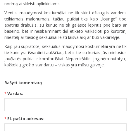
norimą atskleisti aplinkiniams.
Vientisi maudymosi kostiumėliai ne tik skirti džiaugtis vandens
teikiamais malonumais, tačiau puikiai tiks kaip „lounge“ tipo
apatinis drabužis, su kuriuo ne tik galėsite lepintis prie baro ar
baseino, bet ir nesibaiminant dėl etiketo vaikščioti po kurortinį
miestelį ar tiesiog seksualiai leisti laisvalaikį ar būti vakarėlyje.
Kaip jau supratote, seksualus maudymosi kostiumėliai yra ne tik
tie kurie yra išvardinti aukščiau, bet ir tie su kuriais Jūs mielosios
jaučiatės puikiai ir komfortiškai. Nepamirškite, jog nėra nutatytų
kažkokių grožio standartų – viskas yra mūsų galvoje.
Rašyti komentarą
Vardas:
El. pašto adresas: