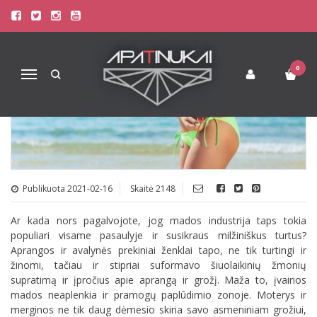
SEKSUALIAUSI MAUDYMOSI
KOSTIUMĖLIAI INTERNETU 2021
METAIS
0
Navigacija
Publikuota 2021-02-16
Skaitė 2148
Ar kada nors pagalvojote, jog mados industrija taps tokia
populiari visame pasaulyje ir susikraus milžiniškus turtus?
Aprangos ir avalynės prekiniai ženklai tapo, ne tik turtingi ir
žinomi, tačiau ir stipriai suformavo šiuolaikinių žmonių
supratimą ir įpročius apie aprangą ir grožį. Maža to, įvairios
mados neaplenkia ir pramogų paplūdimio zonoje. Moterys ir
merginos ne tik daug dėmesio skiria savo asmeniniam grožiui,