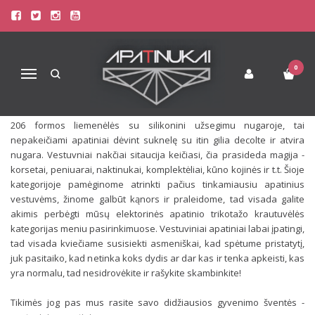
VESTUVINIS APATINIS TRIKOTAŽAS
Publikuota 2014-02-15
Skaitė 11484
0
Navigacija
Vestuvės baltos spalvos šventė, tad ir apatinis trikotažas damai turi
būti baltos spalvos arba kūno jei reikia nepastebimų apatinių po
vestuvine suknele. Taip pat pasitarnauja silikoninės liemenėlės ar
206 formos liemenėlės su silikonini užsegimu nugaroje, tai
nepakeičiami apatiniai dėvint suknelę su itin gilia decolte ir atvira
nugara. Vestuvniai nakčiai sitaucija keičiasi, čia prasideda magija -
korsetai, peniuarai, naktinukai, komplektėliai, kūno kojinės ir t.t. Šioje
kategorijoje pamėginome atrinkti pačius tinkamiausiu apatinius
vestuvėms, žinome galbūt kąnors ir praleidome, tad visada galite
akimis perbėgti mūsų elektorinės apatinio trikotažo krautuvėlės
kategorijas meniu pasirinkimuose. Vestuviniai apatiniai labai įpatingi,
tad visada kviečiame susisiekti asmeniškai, kad spėtume pristatytį,
juk pasitaiko, kad netinka koks dydis ar dar kas ir tenka apkeisti, kas
yra normalu, tad nesidrovėkite ir rašykite skambinkite!
Tikimės jog pas mus rasite savo didžiausios gyvenimo šventės -