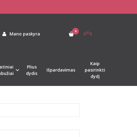
0
00
Mano paskyra
0
€
kotažo rūšimi kaip ir jockstrapai. Vyriški
Kaip
atiniai
Plius
Išpardavimas
pasirinkti
abužiai
dydis
dydį