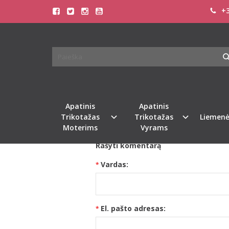
+3
Publikuota 2013-10-11
Skaitė 2818
Vyriški stringai. Lietuvoje tai tabu, bet k
stringai tai tos pačios kelanitės tik nuga
Mūsų siūlomus
vyriškus stringus
rasite 
Apatinis
Apatinis
Trikotažas
Trikotažas
Liemenė
Moterims
Vyrams
Rašyti komentarą
Vardas:
El. pašto adresas: