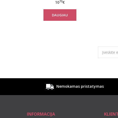
70
10
€
DAUGIAU
Nemokamas pristatymas
INFORMACIJA
KLIEN