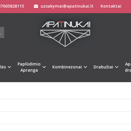
7065828115
uzsakymai@apatinukai.lt
Kontaktai
VYRIŠKI STRINGAI
ogero tik Lietuvoje, vyriški stringai jau senai tapo dar veina apatinio tri
roje palikta medžiagos juostelė, kuri visiškai atidengia sėdmenis.
meniu juostoje arba paspaudę ant šios nuotraukos:
Paplūdimio
Ap
lės
Kombinezonai
Drabužiai
Apranga
dr