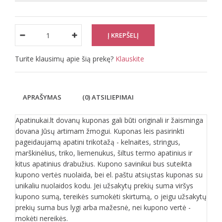
Turite klausimų apie šią prekę?
Klauskite
APRAŠYMAS
(0) ATSILIEPIMAI
Apatinukai.lt dovanų kuponas gali būti originali ir žaisminga
dovana Jūsų artimam žmogui. Kuponas leis pasirinkti
pageidaujamą apatini trikotažą - kelnaites, stringus,
marškinėlius, triko, liemenukus, šiltus termo apatinius ir
kitus apatinius drabužius. Kupono savinikui bus suteikta
kupono vertės nuolaida, bei el. paštu atsiųstas kuponas su
unikaliu nuolaidos kodu. Jei užsakytų prekių suma viršys
kupono sumą, tereikės sumokėti skirtumą, o jeigu užsakytų
prekių suma bus lygi arba mažesnė, nei kupono vertė -
mokėti nereikės.