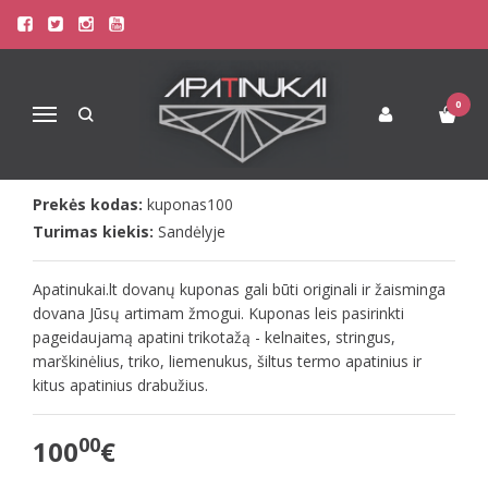
Pagrindinis
Apatinis Trikotažas Vyrams
Dovana Vaikinui
100 euro vertės dovanų kuponas apatiniam trikotažui
100 EURO VERTĖS DOVANŲ
0
Navigacija
KUPONAS APATINIAM TRIKOTAŽUI
Prekės kodas:
kuponas100
Turimas kiekis:
Sandėlyje
Apatinukai.lt dovanų kuponas gali būti originali ir žaisminga
dovana Jūsų artimam žmogui. Kuponas leis pasirinkti
pageidaujamą apatini trikotažą - kelnaites, stringus,
marškinėlius, triko, liemenukus, šiltus termo apatinius ir
kitus apatinius drabužius.
00
100
€