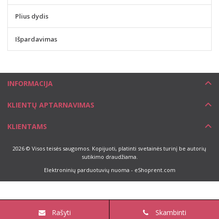
Plius dydis
Išpardavimas
INFORMACIJA
KLIENTŲ APTARNAVIMAS
KLIENTAMS
2026 © Visos teisės saugomos. Kopijuoti, platinti svetainės turinį be autorių
sutikimo draudžiama.
Elektroninių parduotuvių nuoma
-
eShoprent.com
Rašyti
Skambinti