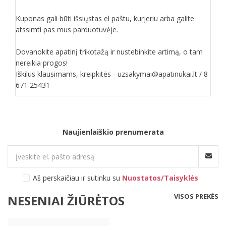
Kuponas gali būti išsiųstas el paštu, kurjeriu arba galite
atssimti pas mus parduotuvėje.
Dovanokite apatinį trikotažą ir nustebinkite artimą, o tam
nereikia progos!
Iškilus klausimams, kreipkitės - uzsakymai@apatinukai.lt / 8
671 25431
Naujienlaiškio prenumerata
Aš perskaičiau ir sutinku su
Nuostatos/Taisyklės
VISOS PREKĖS
NESENIAI ŽIŪRĖTOS