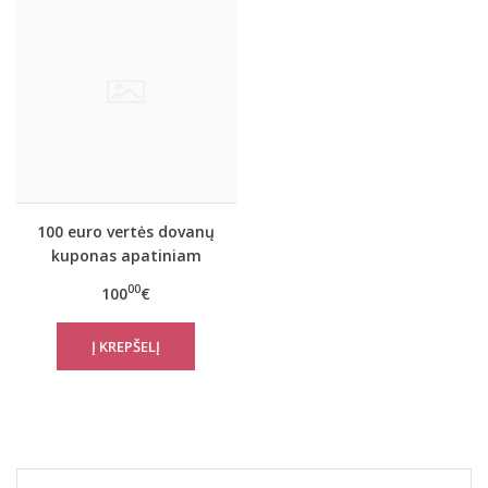
100 euro vertės dovanų
kuponas apatiniam
trikotažui
00
100
€