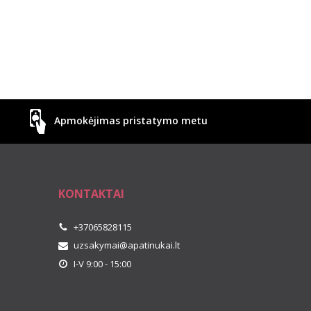
Apmokėjimas pristatymo metu
KONTAKTAI
+37065828115
uzsakymai@apatinukai.lt
I-V 9:00 - 15:00