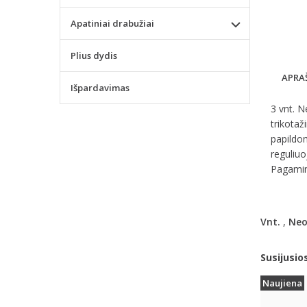
Apatiniai drabužiai
Plius dydis
APRA
Išpardavimas
3 vnt. N
trikotaž
papildom
reguliuo
Pagamint
Vnt.
,
Neo
Susijusio
Naujiena