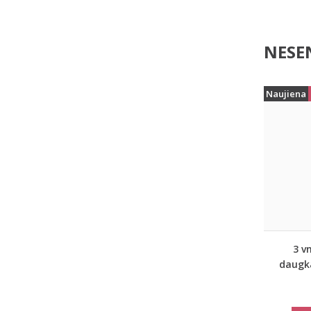
NESEN
Naujiena
3 v
daugk
vei