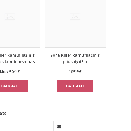
ller kamufliažinis
Sofa Killer kamufliažinis
kas kombinezonas
plius dydžio
CAMO
kombinezonas CAMO
00
00
Nuo
59
€
105
€
DAUGIAU
DAUGIAU
ata