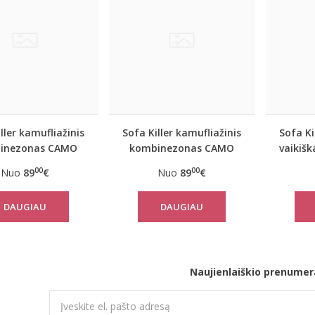
ller kamufliažinis
Sofa Killer kamufliažinis
Sofa Ki
inezonas CAMO
kombinezonas CAMO
vaikiš
00
00
Nuo
89
€
Nuo
89
€
DAUGIAU
DAUGIAU
Naujienlaiškio prenumer