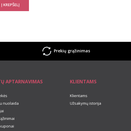
Prekių grąžinimas
TŲ APTARNAVIMAS
KLIENTAMS
ekės
Klientams
u nuolaida
Užsakymų istorija
ai
rąžinimai
kuponai