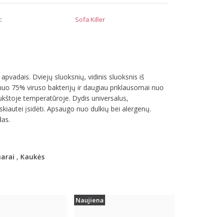
:
Sofa Killer
pvadais. Dviejų sluoksnių, vidinis sluoksnis iš
 nuo 75% viruso bakterijų ir daugiau priklausomai nuo
ukštoje temperatūroje. Dydis universalus,
skiautei įsidėti. Apsaugo nuo dulkių bei alergenų.
das.
arai
,
Kaukės
Naujiena