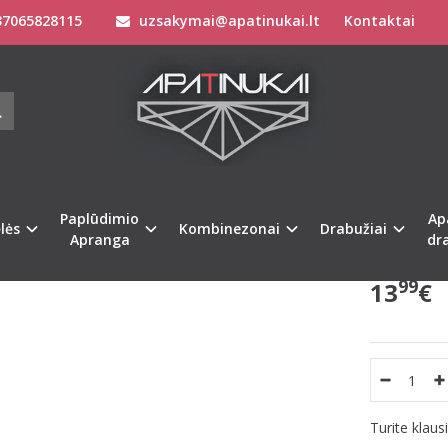
7065828115
uzsakymai@apatinukai.lt
Kontaktai
Drabužiai
Veido kaukės
3 vnt. Neopreninė daugkartinė apsauginė 
T. NEOPRENINĖ DAUGKARTINĖ APSAUG
Prekės kod
na
Populiari
Turimas ki
Paplūdimio
Ap
lės
Kombinezonai
Drabužiai
Pristatymas 
Apranga
dr
99
13
€
Turite klau