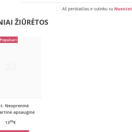
Aš perskaičiau ir sutinku su
Nuostat
IAI ŽIŪRĖTOS
Populiari
nt. Neopreninė
artinė apsauginė
do kaukė pilka
99
13
€