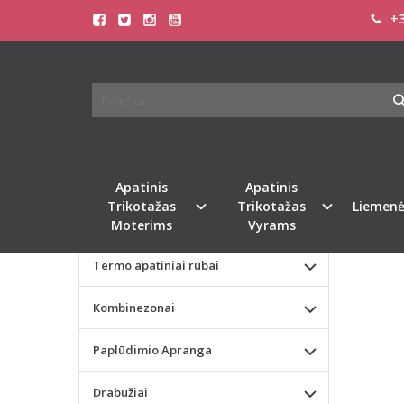
+3
Pagrindinis
KATEGORIJOS
3 VN
Apatinis Trikotažas Moterims
Apatinis Trikotažas Vyrams
Naujie
Valentino dienos dovana
Apatinis
Apatinis
Trikotažas
Trikotažas
Liemenė
Liemenėlės
Moterims
Vyrams
Termo apatiniai rūbai
Kombinezonai
Paplūdimio Apranga
Drabužiai