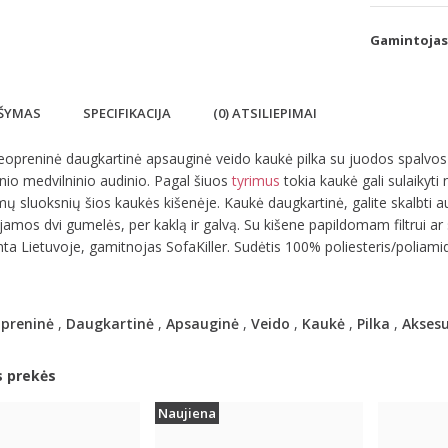
Gamintojas
ŠYMAS
SPECIFIKACIJA
(0) ATSILIEPIMAI
eopreninė daugkartinė apsauginė veido kaukė pilka su juodos spalvos a
inio medvilninio audinio. Pagal šiuos
tyrimus
tokia kaukė gali sulaikyti
ų sluoksnių šios kaukės kišenėje. Kaukė daugkartinė, galite skalbti a
jamos dvi gumelės, per kaklą ir galvą. Su kišene papildomam filtrui ar 
a Lietuvoje, gamitnojas SofaKiller. Sudėtis 100% poliesteris/poliami
preninė
,
Daugkartinė
,
Apsauginė
,
Veido
,
Kaukė
,
Pilka
,
Aksesu
s prekės
Naujiena