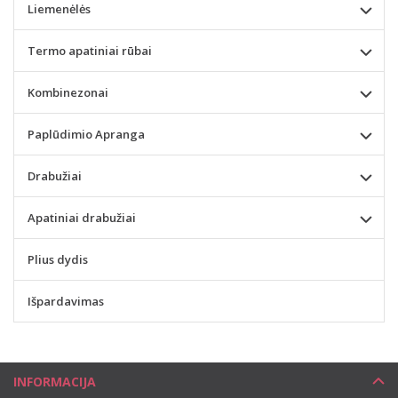
Liemenėlės
Termo apatiniai rūbai
Kombinezonai
Paplūdimio Apranga
Drabužiai
Apatiniai drabužiai
Plius dydis
Išpardavimas
INFORMACIJA