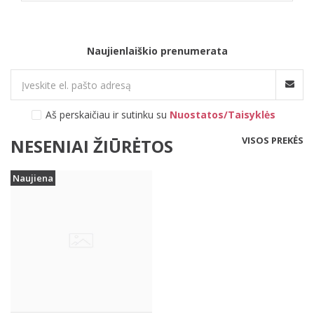
Naujienlaiškio prenumerata
Aš perskaičiau ir sutinku su
Nuostatos/Taisyklės
VISOS PREKĖS
NESENIAI ŽIŪRĖTOS
Naujiena