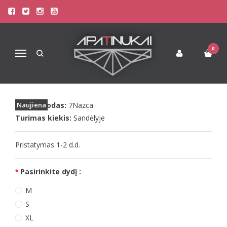
Pagrindinis
Apatinis Trikotažas Moterims
Seksualūs Moteriški Apatiniai
7heaven juoda seksuali dirbtinės odos suknelė Nazca
0
Navigacija
7HEAVEN JUODA SEKSUALI
DIRBTINĖS ODOS SUKNELĖ NAZCA
Prekės kodas:
Naujiena
7Nazca
Turimas kiekis:
Sandėlyje
Pristatymas 1-2 d.d.
Pasirinkite dydį :
M
S
XL