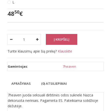
L
50
48
€
Turite klausimų apie šią prekę?
Klauskite
Gamintojas:
7heaven
APRAŠYMAS
(0) ATSILIEPIMAI
7heaven juoda seksuali dirbtinės odos suknelė Nazca
dekoruota neriniais. Pagaminta ES. Pateikiama solidžioje
dėžutėje.