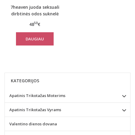
7heaven juoda seksuali
dirbtinės odos suknelė
Nazca
50
48
€
DAUGIAU
KATEGORIJOS
Apatinis Trikotažas Moterims
Apatinis Trikotažas Vyrams
Valentino dienos dovana