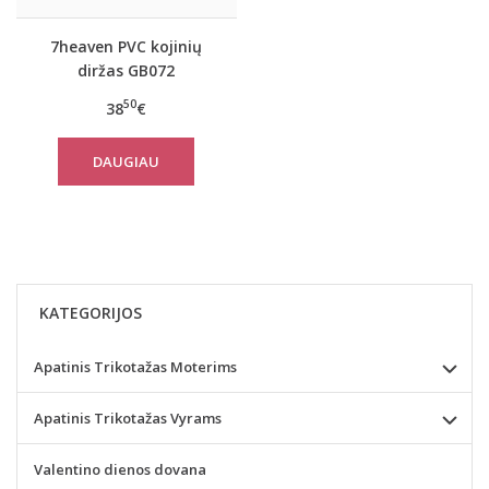
7heaven PVC kojinių
diržas GB072
50
38
€
DAUGIAU
KATEGORIJOS
Apatinis Trikotažas Moterims
Apatinis Trikotažas Vyrams
Valentino dienos dovana