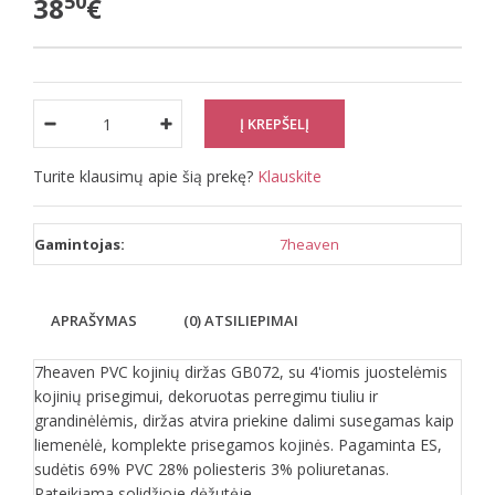
50
38
€
Turite klausimų apie šią prekę?
Klauskite
Gamintojas:
7heaven
APRAŠYMAS
(0) ATSILIEPIMAI
7heaven PVC kojinių diržas GB072, su 4'iomis juostelėmis
kojinių prisegimui, dekoruotas perregimu tiuliu ir
grandinėlėmis, diržas atvira priekine dalimi susegamas kaip
liemenėlė, komplekte prisegamos kojinės. Pagaminta ES,
sudėtis 69% PVC 28% poliesteris 3% poliuretanas.
Pateikiama solidžioje dėžutėje.