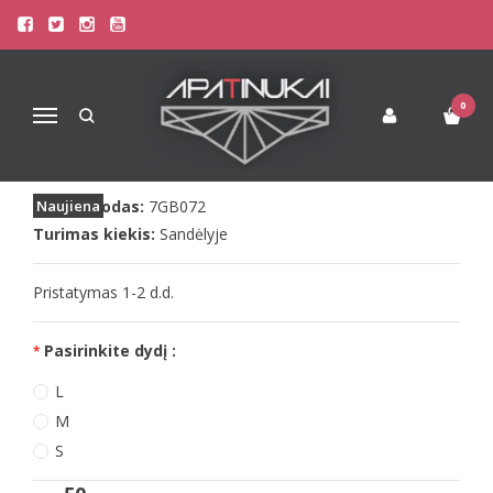
Pagrindinis
Apatinis Trikotažas Moterims
Seksualūs Moteriški Apatiniai
7heaven PVC kojinių diržas GB072
7HEAVEN PVC KOJINIŲ DIRŽAS
0
Navigacija
GB072
Prekės kodas:
Naujiena
7GB072
Turimas kiekis:
Sandėlyje
Pristatymas 1-2 d.d.
Pasirinkite dydį :
L
M
S