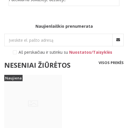
Naujienlaiškio prenumerata
Aš perskaičiau ir sutinku su
Nuostatos/Taisyklės
VISOS PREKĖS
NESENIAI ŽIŪRĖTOS
Naujiena