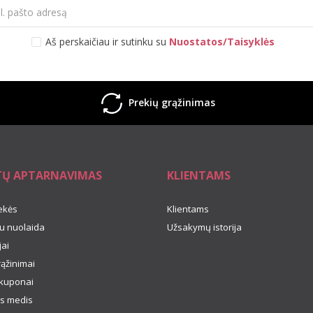
Aš perskaičiau ir sutinku su
Nuostatos/Taisyklės
Prekių grąžinimas
TŲ APTARNAVIMAS
KLIENTAMS
ekės
Klientams
u nuolaida
Užsakymų istorija
ai
rąžinimai
kuponai
s medis