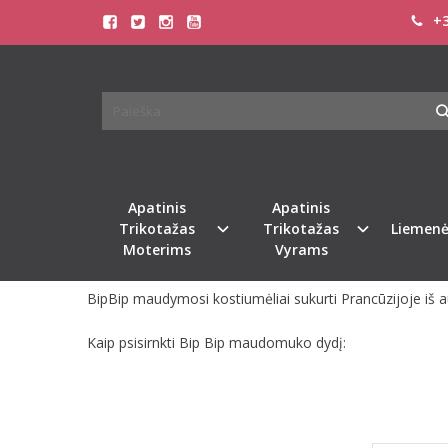
+3
BIPBIP
Pagrindinis
Pirkite pagal gamintoją
BipBip
Atsiprašome, tačiau pasirinkto gamintojo prekių šiuo m
Apatinis
Apatinis
GRĮŽTI
Trikotažas
Trikotažas
Liemenė
Moterims
Vyrams
BipBip maudymosi kostiumėliai sukurti Prancūzijoje iš 
Kaip psisirnkti Bip Bip maudomuko dydį: