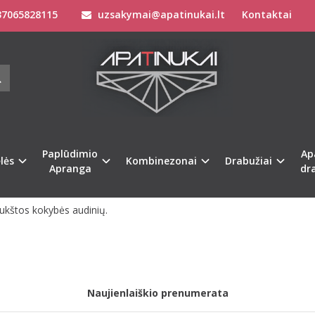
7065828115
uzsakymai@apatinukai.lt
Kontaktai
etu neturime!
Paplūdimio
Ap
lės
Kombinezonai
Drabužiai
Apranga
dr
aukštos kokybės audinių.
Naujienlaiškio prenumerata