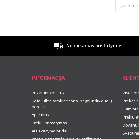
Nemokamas pristatymas
INFORMACIJA
KLIEN
Privatumo politika
Visos pr
Sofa Killer kombinezonai pagal individualų
Prekės s
poreikį
Gamintoj
Apie mus
Prekių g
Prekių pristatymas
Dovanų 
Atsiskaitymo būdai
Svetainė