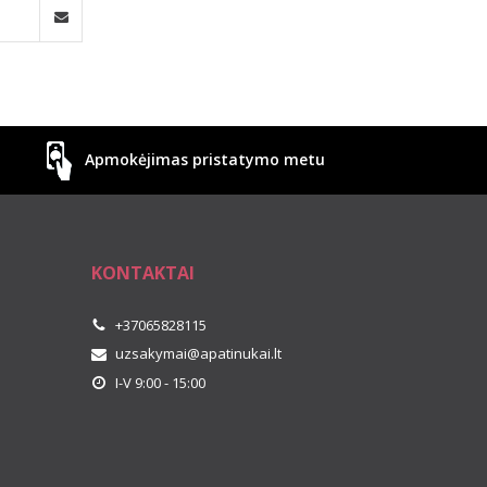
Apmokėjimas pristatymo metu
KONTAKTAI
+37065828115
uzsakymai@apatinukai.lt
I-V 9:00 - 15:00