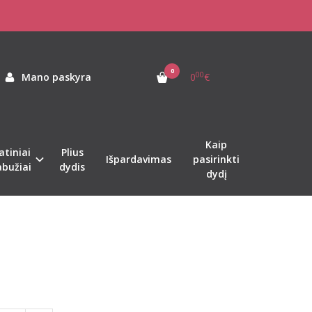
0
00
Mano paskyra
0
€
Kaip
atiniai
Plius
Išpardavimas
pasirinkti
abužiai
dydis
dydį