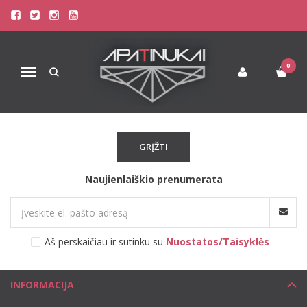
GAIA
Pagrindinis
Pirkite pagal gamintoją
Gaia
0
Navigacija
Atsiprašome, tačiau pasirinkto gamintojo prekių šiuo metu
neturime!
GRĮŽTI
Naujienlaiškio prenumerata
Aš perskaičiau ir sutinku su
Nuostatos/Taisyklės
INFORMACIJA