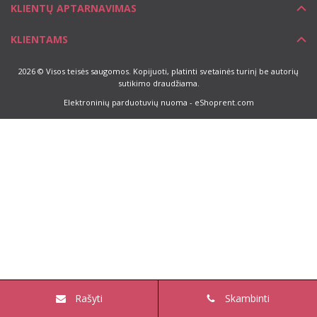
KLIENTŲ APTARNAVIMAS
KLIENTAMS
2026 © Visos teisės saugomos. Kopijuoti, platinti svetainės turinį be autorių
sutikimo draudžiama.
Elektroninių parduotuvių nuoma
-
eShoprent.com
Rašyti
Skambinti