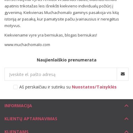
apatinis trikotažas leis išreikšti kiekvieno individualų požiūrį į
gyvenimą. Kiekvienas Muchachomalo gaminys pasakoja vis kitą
istoriją ar pasaką, kur pamatysite pačiu įvairiausius ir neregėtus
motyvus.
Kiekviename vyre yra berniukas, blogas berniukas!
www.muchachomalo.com
Naujienlaiškio prenumerata
Aš perskaičiau ir sutinku su
Nuostatos/Taisyklės
INFORMACIJA
KLIENTŲ APTARNAVIMAS
KLIENTAMS