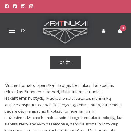
MUCHACHOMALO
Pagrindinis
Pirkite pagal gamintoją
Muchachomalo
0
Navigacija
Atsiprašome, tačiau pasirinkto gamintojo prekių šiuo metu
neturime!
GRĮŽTI
Muchachomalo, Ispaniškai - blogas berniukas. Tai apatinis
trikotažas žinantiems ko nori, išskirtiniams ir nuolat
ieškantiems nuotykių.
Muchachomalo, sukurtas menininkų
grupelės inspiruotos Ispaniško lengvo gyvenimo būdo, kurie meną
padarė dėvimą apatinio trikotažo formoje, jam, jai ir
mažiesiems. Muchachomalo atspindi blogo berniuko ideologiją, kuri
slepiasi kiekvieno vyro pasamonėje, nepriklausomai nuo to kaip
konservatyviai vyras renkasi viršutinius rūbus, Muchachomalo