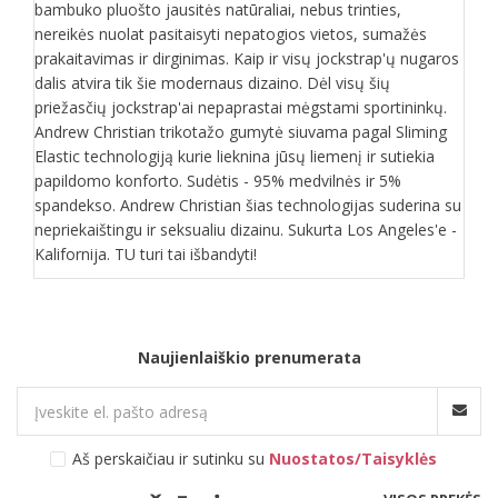
bambuko pluošto jausitės natūraliai, nebus trinties,
nereikės nuolat pasitaisyti nepatogios vietos, sumažės
prakaitavimas ir dirginimas. Kaip ir visų jockstrap'ų nugaros
dalis atvira tik šie modernaus dizaino. Dėl visų šių
priežasčių jockstrap'ai nepaprastai mėgstami sportininkų.
Andrew Christian trikotažo gumytė siuvama pagal Sliming
Elastic technologiją kurie lieknina jūsų liemenį ir sutiekia
papildomo konforto. Sudėtis - 95% medvilnės ir 5%
spandekso. Andrew Christian šias technologijas suderina su
nepriekaištingu ir seksualiu dizainu. Sukurta Los Angeles'e -
Kalifornija. TU turi tai išbandyti!
Naujienlaiškio prenumerata
Aš perskaičiau ir sutinku su
Nuostatos/Taisyklės