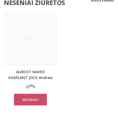
VISOS PREKĖS
NESENIAI ŽIŪRĖTOS
ALMOST NAKED
EGGPLANT JOCK Andrew
Christian jockstrap'ai
00
27
€
DAUGIAU