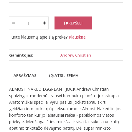
Turite klausimų apie šią prekę?
Klauskite
Gamintojas:
Andrew Christian
APRAŠYMAS
(0) ATSILIEPIMAI
ALMOST NAKED EGGPLANT JOCK Andrew Christian
spalvingi ir modernūs rausvi bambuko pluošto jockstrap'ai.
Anatomiškai speciliai vyrui pasiūti jockstrap'ai, skirti
geidžiantiem jockstrp'ų seksualumo ir Almost Naked linijos
konforto ten kur jo labiausiai reikia - papildomos vietos
priekyje. Medžiaga išties minkšta ir visa tai sukelia unikalią
apatinio trikotažo dėvėjimo patirtį. Dėl super minkšto