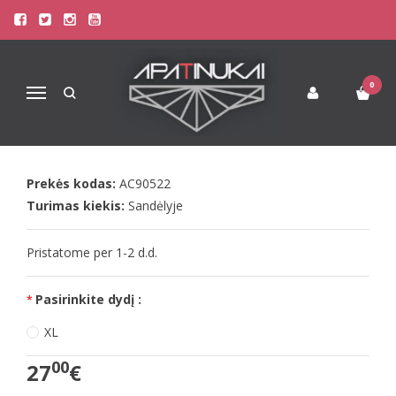
Pagrindinis
Apatinis Trikotažas Vyrams
Seksualūs Vyriški Apatiniai
ALMOST NAKED EGGPLANT JOCK Andrew Christian jockstrap'ai
0
Navigacija
ALMOST NAKED EGGPLANT JOCK
ANDREW CHRISTIAN JOCKSTRAP'AI
Prekės kodas:
AC90522
Turimas kiekis:
Sandėlyje
Pristatome per 1-2 d.d.
Pasirinkite dydį :
XL
00
27
€