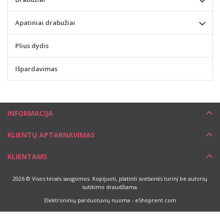
Apatiniai drabužiai
Plius dydis
Išpardavimas
INFORMACIJA
KLIENTŲ APTARNAVIMAS
KLIENTAMS
2026 © Visos teisės saugomos. Kopijuoti, platinti svetainės turinį be autorių
sutikimo draudžiama.
Elektroninių parduotuvių nuoma
-
eShoprent.com