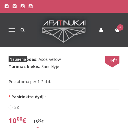
Pagrindinis
Paplūdimio Apranga
Maudymosi Kostiumėliai / Maudymukai
ASOS 38(M) dydžio geltonos spalvos maudymuko liemenėlė
0
Navigacija
ASOS 38(M) DYDŽIO GELTONOS
SPALVOS MAUDYMUKO LIEMENĖLĖ
Prekės kodas:
Naujiena
Asos-yellow
%
-44
Turimas kiekis:
Sandėlyje
Pristatoma per 1-2 d.d.
Pasirinkite dydį :
38
00
10
€
00
18
€