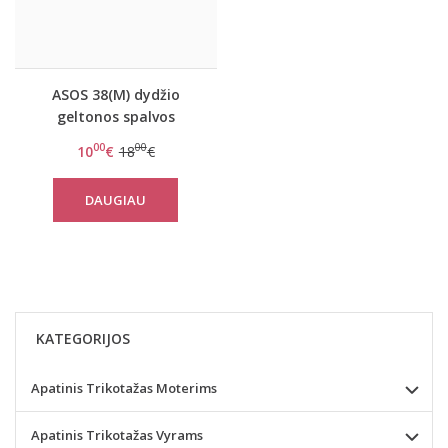
ASOS 38(M) dydžio
geltonos spalvos
maudymuko liemenėlė
00
00
10
€
18
€
DAUGIAU
KATEGORIJOS
Apatinis Trikotažas Moterims
Apatinis Trikotažas Vyrams