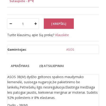
00
Sutaupote - 8
€
Turite klausimų apie šią prekę?
Klauskite
Gamintojas:
ASOS
APRAŠYMAS
(0) ATSILIEPIMAI
ASOS 38(M) dydžio geltonos spalvos maudymuko
liemenėlė, susisega nugaroje,be pakietinimo be
lankelių.Petnešėlių ilgis nesireguliuoja.Elastinga medžiaga
leis patogiai jaustis, kiekvienai merginai ar moteriai. Sudėtis
92% poliesteris ir 8% elastanas.
Dydis - 38(M)