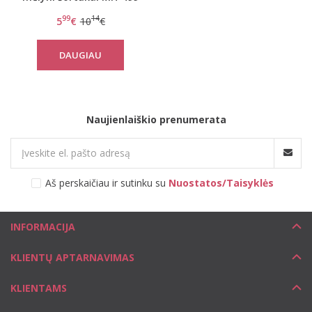
99
14
5
€
10
€
DAUGIAU
Naujienlaiškio prenumerata
Aš perskaičiau ir sutinku su
Nuostatos/Taisyklės
INFORMACIJA
KLIENTŲ APTARNAVIMAS
KLIENTAMS