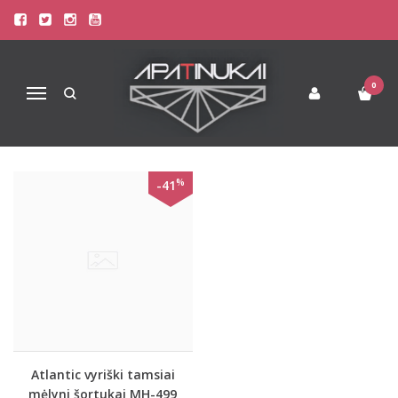
ATLANTIC
Pagrindinis
Pirkite pagal gamintoją
Atlantic
0
Navigacija
%
-41
Atlantic vyriški tamsiai
mėlyni šortukai MH-499