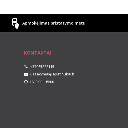
Apmokėjimas pristatymo metu
KONTAKTAI
+37065828115
uzsakymai@apatinukai.lt
I-V 9:00 - 15:00