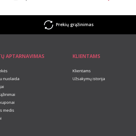
Prekių grąžinimas
TŲ APTARNAVIMAS
KLIENTAMS
ekės
Klientams
u nuolaida
Užsakymų istorija
ai
rąžinimai
kuponai
s medis
i