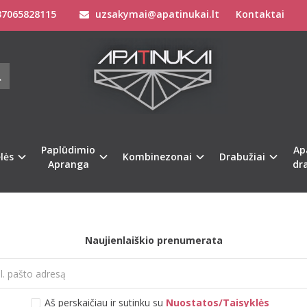
7065828115
uzsakymai@apatinukai.lt
Kontaktai
etu neturime!
Paplūdimio
Ap
lės
Kombinezonai
Drabužiai
Apranga
dr
Naujienlaiškio prenumerata
Aš perskaičiau ir sutinku su
Nuostatos/Taisyklės