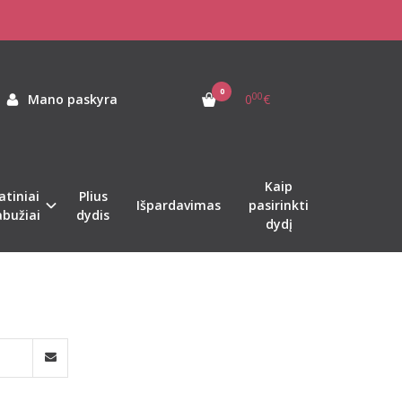
0
00
Mano paskyra
0
€
Kaip
atiniai
Plius
Išpardavimas
pasirinkti
abužiai
dydis
dydį