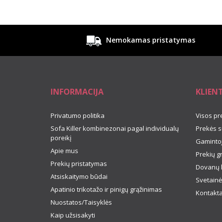
Nemokamas pristatymas
INFORMACIJA
KLIEN
Privatumo politika
Visos pr
Sofa Killer kombinezonai pagal individualų
Prekės s
poreikį
Gamintoj
Apie mus
Prekių g
Prekių pristatymas
Dovanų 
Atsiskaitymo būdai
Svetainė
Apatinio trikotažo ir pinigų grąžinimas
Kontakta
Nuostatos/Taisyklės
Kaip užsisakyti