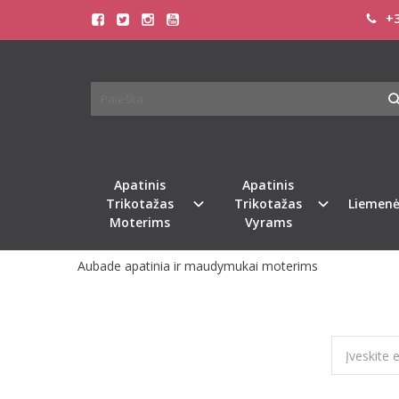
+3
AUBADE
Pagrindinis
Pirkite pagal gamintoją
Aubade
Atsiprašome, tačiau pasirinkto gamintojo prekių šiuo m
Apatinis
Apatinis
GRĮŽTI
Trikotažas
Trikotažas
Liemenė
Moterims
Vyrams
Aubade apatinia ir maudymukai moterims