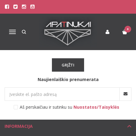
TARO
Pagrindinis
Pirkite pagal gamintoją
Taro
0
Navigacija
Atsiprašome, tačiau pasirinkto gamintojo prekių šiuo metu
neturime!
GRĮŽTI
Naujienlaiškio prenumerata
Aš perskaičiau ir sutinku su
Nuostatos/Taisyklės
INFORMACIJA