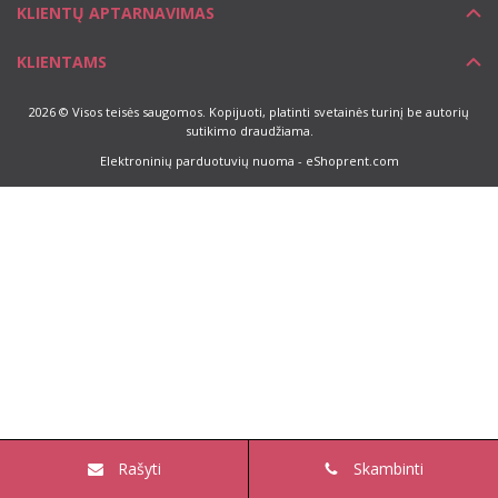
KLIENTŲ APTARNAVIMAS
KLIENTAMS
2026 © Visos teisės saugomos. Kopijuoti, platinti svetainės turinį be autorių
sutikimo draudžiama.
Elektroninių parduotuvių nuoma
-
eShoprent.com
Rašyti
Skambinti