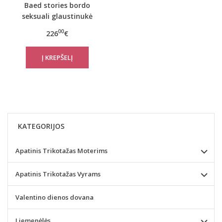
Baed stories bordo
seksuali glaustinukė
bodis Melisandre
00
226
€
KATEGORIJOS
Apatinis Trikotažas Moterims
Apatinis Trikotažas Vyrams
Valentino dienos dovana
Liemenėlės