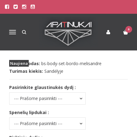
Pagrindinis
Apatinis Trikotažas Moterims
Seksualūs Moteriški Apatiniai
Baed stories bordo seksuali glaustinukė bodis Melisandre
0
Navigacija
BAED STORIES BORDO SEKSUALI
GLAUSTINUKĖ BODIS MELISANDRE
Prekės kodas:
Naujiena
bs-body-set-bordo-melisandre
Turimas kiekis:
Sandėlyje
Pasirinkite glaustinukės dydį :
Spenelių lipdukai :