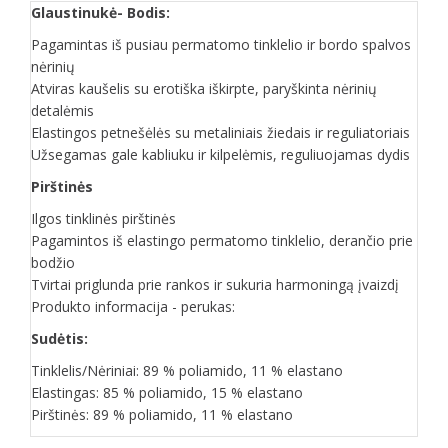
Glaustinukė- Bodis:
Pagamintas iš pusiau permatomo tinklelio ir bordo spalvos
nėrinių
Atviras kaušelis su erotiška iškirpte, paryškinta nėrinių
detalėmis
Elastingos petnešėlės su metaliniais žiedais ir reguliatoriais
Užsegamas gale kabliuku ir kilpelėmis, reguliuojamas dydis
Pirštinės
Ilgos tinklinės pirštinės
Pagamintos iš elastingo permatomo tinklelio, derančio prie
bodžio
Tvirtai priglunda prie rankos ir sukuria harmoningą įvaizdį
Produkto informacija - perukas:
Sudėtis:
Tinklelis/Nėriniai: 89 % poliamido, 11 % elastano
Elastingas: 85 % poliamido, 15 % elastano
Pirštinės: 89 % poliamido, 11 % elastano