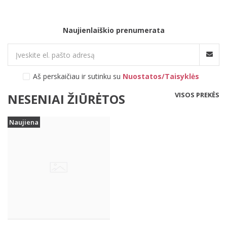
Naujienlaiškio prenumerata
Aš perskaičiau ir sutinku su
Nuostatos/Taisyklės
VISOS PREKĖS
NESENIAI ŽIŪRĖTOS
Naujiena