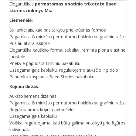
Elegantiškas
permatomas apatinio trikotažo Baed
stories rinkinys Mia:
Liemenėlė:
Su lankeliais, kad prisitaikytų prie krūtinės formos
Pagaminta iš minkšto permatomo tinklelio su grafiniu raštu
Pusiau atvira iškirptė
Elegantiška kaušelio forma, subtiliai įrėminta plona elastine
juostele
Priekyje papuošta firminiu pakabuku
Užsegama gale kabliuku, reguliuojamo aukščio ir pločio
Papuošta kaspinu ir Baed Stories pakabuku
Kojinių diržas:
Aukšto liemens dizainas
Pagaminta iš minkšto permatomo tinklelio su grafiniu raštu
Reguliuojamos kojinių petnešėlės
Užsegama gale kabliuku
Visiškai reguliuojama, kad būtų galima pritaikyti prie figūros
individualiai