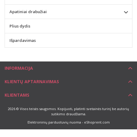
Apatiniai drabužiai
Plius dydis
Išpardavimas
INFORMACIJA
KLIENTŲ APTARNAVIMAS
KLIENTAMS
2026 © Visos teisės saugomos. Kopijuoti, platinti svetainės turinį be autorių
sutikimo draudžiama.
Elektroninių parduotuvių nuoma
-
eShoprent.com