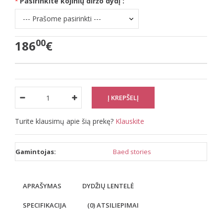
Pasirinkite kojinių diržo dydį :
00
186
€
Turite klausimų apie šią prekę?
Klauskite
Gamintojas:
Baed stories
APRAŠYMAS
DYDŽIŲ LENTELĖ
SPECIFIKACIJA
(0) ATSILIEPIMAI