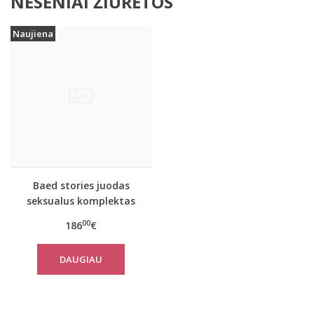
NESENIAI ŽIŪRĖTOS
Naujiena
Baed stories juodas
seksualus komplektas
Mia
00
186
€
DAUGIAU