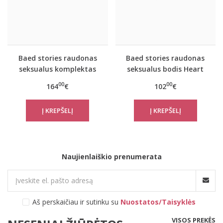
Baed stories raudonas
Baed stories raudonas
seksualus komplektas
seksualus bodis Heart
Heart on
on
00
00
164
€
102
€
Naujienlaiškio prenumerata
Aš perskaičiau ir sutinku su
Nuostatos/Taisyklės
VISOS PREKĖS