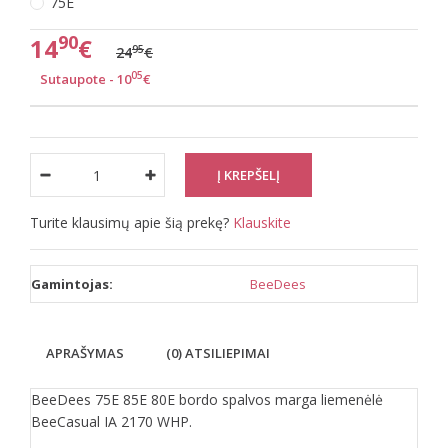
75E
90
14
€
95
24
€
05
Sutaupote - 10
€
Turite klausimų apie šią prekę?
Klauskite
Gamintojas:
BeeDees
APRAŠYMAS
(0) ATSILIEPIMAI
BeeDees 75E 85E 80E bordo spalvos marga liemenėlė
BeeCasual IA 2170 WHP.