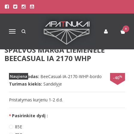
Pagrindinis
Liemenėlės
Stringai moterims
Triumph Liemenėlės
BeeDees 75E 85E 80E bordo spalvos marga liemenėlė BeeCasual IA
2170 WHP
0
Navigacija
BEEDEES 75E 85E 80E BORDO
SPALVOS MARGA LIEMENĖLĖ
BEECASUAL IA 2170 WHP
Prekės kodas:
Naujiena
BeeCasual-IA-2170-WHP-bordo
%
-40
Turimas kiekis:
Sandėlyje
Pristatymas kurjeriu 1-2 d.d.
Pasirinkite dydį :
85E