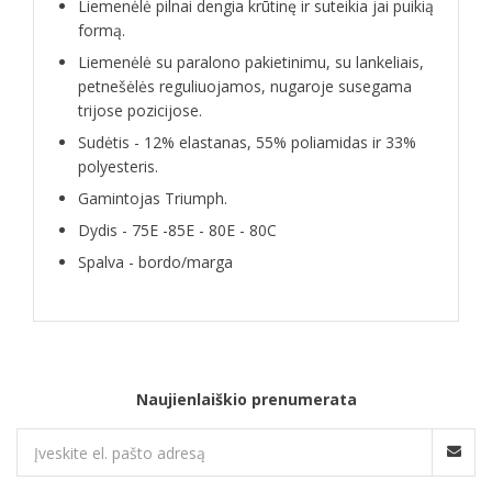
Liemenėlė pilnai dengia krūtinę ir suteikia jai puikią
formą.
Liemenėlė su paralono pakietinimu, su lankeliais,
petnešėlės reguliuojamos, nugaroje susegama
trijose pozicijose.
Sudėtis - 12% elastanas, 55% poliamidas ir 33%
polyesteris.
Gamintojas Triumph.
Dydis - 75E -85E - 80E - 80C
Spalva - bordo/marga
Naujienlaiškio prenumerata