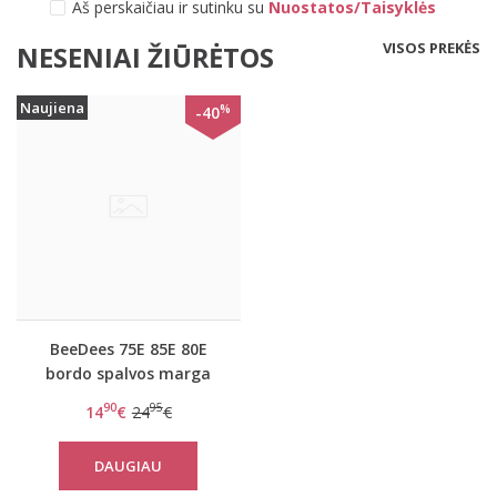
Aš perskaičiau ir sutinku su
Nuostatos/Taisyklės
VISOS PREKĖS
NESENIAI ŽIŪRĖTOS
Naujiena
%
-40
BeeDees 75E 85E 80E
bordo spalvos marga
liemenėlė BeeCasual IA
90
95
14
€
24
€
2170 WHP
DAUGIAU