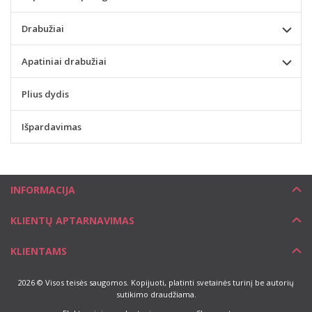
Drabužiai
Apatiniai drabužiai
Plius dydis
Išpardavimas
INFORMACIJA
KLIENTŲ APTARNAVIMAS
KLIENTAMS
2026 © Visos teisės saugomos. Kopijuoti, platinti svetainės turinį be autorių
sutikimo draudžiama.