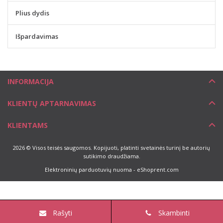
Plius dydis
Išpardavimas
INFORMACIJA
KLIENTŲ APTARNAVIMAS
KLIENTAMS
2026 © Visos teisės saugomos. Kopijuoti, platinti svetainės turinį be autorių
sutikimo draudžiama.
Elektroninių parduotuvių nuoma
-
eShoprent.com
Rašyti
Skambinti