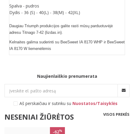
Spalva - pudros
Dydis - 36 (S) - 40(L) - 38(M) - 42(XL)
Daugiau Triumph produkcijos galite rasti mūsų pard
uotuvėjė
adresu Titnago 7-42 (lizdas.in).
Kelnaites galima suderinti su BeeSweet IA 8170 WHP ir BeeSweet
IA 8170 W liemenėlėmis
Naujienlaiškio prenumerata
Aš perskaičiau ir sutinku su
Nuostatos/Taisyklės
VISOS PREKĖS
NESENIAI ŽIŪRĖTOS
%
-62