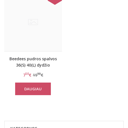
Beedees pudros spalvos
36(S) 40(L) dydžio
kelnaitės BeeSweet IA
50
90
7
€
19
€
8170 String
DAUGIAU