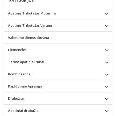
KATEGORIJOS
Apatinis Trikotažas Moterims
Apatinis Trikotažas Vyrams
Valentino dienos dovana
Liemenėlės
Termo apatiniai rūbai
Kombinezonai
Paplūdimio Apranga
Drabužiai
Apatiniai drabužiai