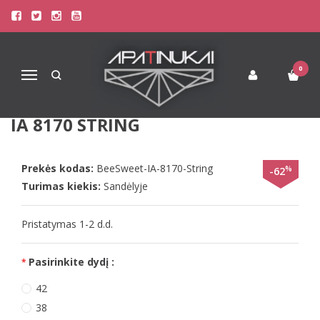
Pagrindinis
Apatinis Trikotažas Moterims
Kelnaitės Moterims
Beedees pudros spalvos 36(S) 40(L) dydžio kelnaitės BeeSweet IA
8170 String
0
Navigacija
BEEDEES PUDROS SPALVOS 36(S)
40(L) DYDŽIO KELNAITĖS BEESWEET
IA 8170 STRING
Prekės kodas:
BeeSweet-IA-8170-String
%
-62
Turimas kiekis:
Sandėlyje
Pristatymas 1-2 d.d.
Pasirinkite dydį :
42
38