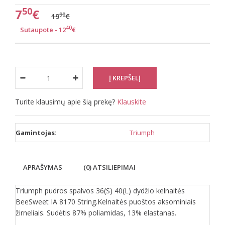
50
7
€
90
19
€
40
Sutaupote - 12
€
Turite klausimų apie šią prekę?
Klauskite
Gamintojas:
Triumph
APRAŠYMAS
(0) ATSILIEPIMAI
Triumph pudros spalvos 36(S) 40(L) dydžio kelnaitės
BeeSweet IA 8170 String.Kelnaitės puoštos aksominiais
žirneliais. Sudėtis 87% poliamidas, 13% elastanas.