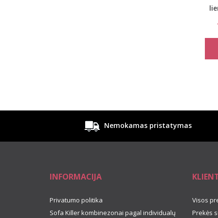
li
Nemokamas pristatymas
INFORMACIJA
KLIEN
Privatumo politika
Visos pr
Sofa Killer kombinezonai pagal individualų
Prekės s