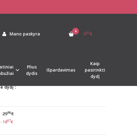
0
00
Mano paskyra
0
€
as:
Beldona-Felija
ekis:
Sandėlyje
Kaip
atiniai
Plius
Išpardavimas
pasirinkti
er 1-2 d.d.
abužiai
dydis
dydį
e dydį :
95
29
€
67
- 18
€