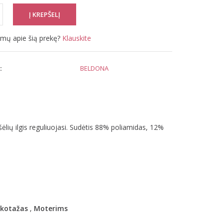
simų apie šią prekę?
Klauskite
:
BELDONA
ėlių ilgis reguliuojasi. Sudėtis 88% poliamidas, 12%
ikotažas
,
Moterims