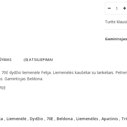
Turite klau
Gamintojas
ŠYMAS
(0) ATSILIEPIMAI
70E dydžio liemenėlė Felija. Liemenėlės kaušeliai su lankeliais. Petneš
as. Gamintojas Beldona.
70E
ja
,
Liemenėlė
,
Dydžio
,
70E
,
Beldona
,
Liemenėlės
,
Apatinis
,
Tr