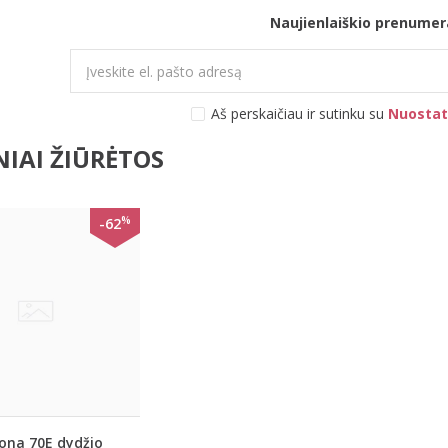
Naujienlaiškio prenumer
Aš perskaičiau ir sutinku su
Nuostat
IAI ŽIŪRĖTOS
%
-62
ona 70E dydžio