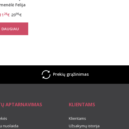
emenėlė Felija
28
95
11
€
29
€
DAUGIAU
Prekių grąžinimas
TŲ APTARNAVIMAS
KLIENTAMS
ekės
Klientams
u nuolaida
Užsakymų istorija