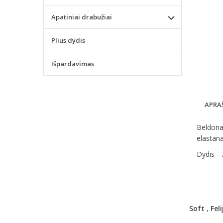
Apatiniai drabužiai
Plius dydis
Išpardavimas
APRA
Beldona 
elastan
Dydis - 
Soft
,
Feli