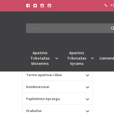
+3
Pagrindinis
KATEGORIJOS
BELDO
Apatinis Trikotažas Moterims
Apatinis Trikotažas Vyrams
Valentino dienos dovana
Apatinis
Apatinis
Trikotažas
Trikotažas
Liemenė
Liemenėlės
Moterims
Vyrams
Termo apatiniai rūbai
Kombinezonai
Paplūdimio Apranga
Drabužiai