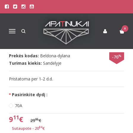
Pagrindinis
Liemenėlės
Soft Liemenėlės
Beldona 70A dydžio liemenėlė Dylana Push up
BELDONA 70A DYDŽIO LIEMENĖLĖ
0
Navigacija
DYLANA PUSH UP
Prekės kodas:
Beldona-dylana
%
-70
Turimas kiekis:
Sandėlyje
Pristatoma per 1-2 d.d.
Pasirinkite dydį :
70A
11
9
€
95
29
€
84
Sutaupote - 20
€