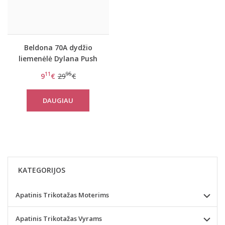
Beldona 70A dydžio
liemenėlė Dylana Push
up
11
95
9
€
29
€
DAUGIAU
KATEGORIJOS
Apatinis Trikotažas Moterims
Apatinis Trikotažas Vyrams