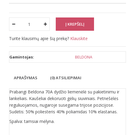
Turite klausimų apie šią prekę?
Klauskite
Gamintojas:
BELDONA
APRAŠYMAS
(0) ATSILIEPIMAI
Prabangi Beldona 70A dydžio liemenėlė su pakietinimu ir
lankeliais. Kaušeliai dekoruoti gėlių siuviniais. Petnešėlės
reguliuojamos, nugaroje susegama trijose pozicijose.
Sudėtis: 50% poliesteris 40% poliamidas 10% elastanas.
Spalva: tamsiai mėlyna.