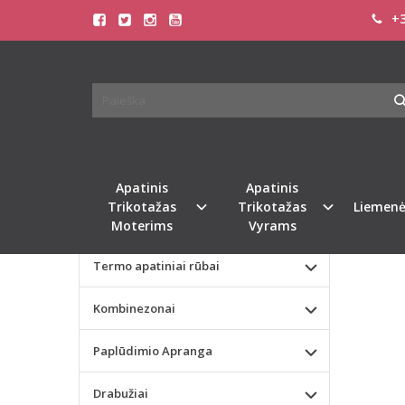
+3
Pagrindinis
KATEGORIJOS
Cofashion 
Apatinis Trikotažas Moterims
COFA
MARA
Apatinis Trikotažas Vyrams
Valentino dienos dovana
Naujie
Apatinis
Apatinis
Trikotažas
Trikotažas
Liemenė
Liemenėlės
Moterims
Vyrams
Termo apatiniai rūbai
Kombinezonai
Paplūdimio Apranga
Drabužiai