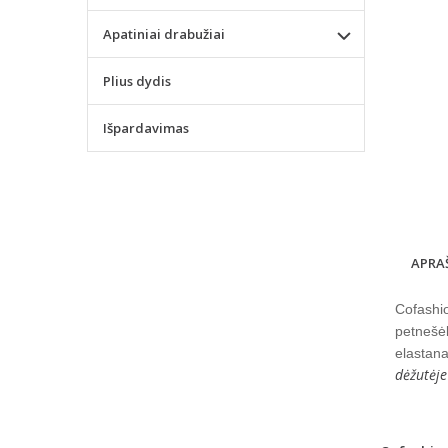
Apatiniai drabužiai
Plius dydis
Išpardavimas
APRA
Cofashio
petnešėl
elastana
dėžutėje