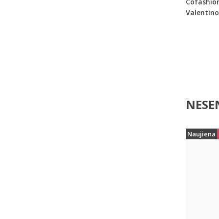
Cofashio
Valentino
NESEN
Naujiena