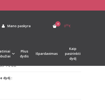
0
ATINIŲ KOMPLEKTAS
00
Mano paskyra
0
€
as:
CF90401
Kaip
atiniai
Plius
ekis:
Sandėlyje
Išpardavimas
pasirinkti
abužiai
dydis
dydį
er 1-2 d.d.
e dydį :