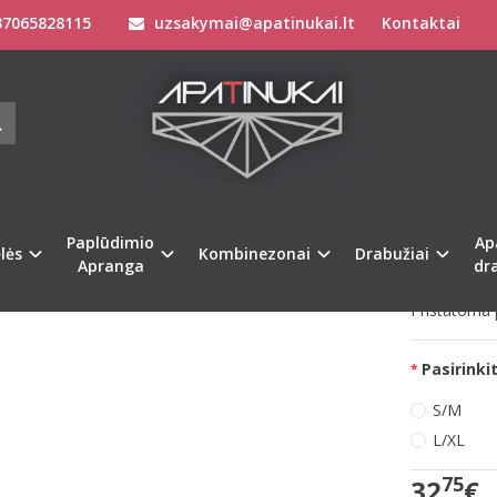
7065828115
uzsakymai@apatinukai.lt
Kontaktai
Apatinis Trikotažas Moterims
Seksualūs Moteriški Apatiniai
seksualus ryškiaspalvis apatinių komplektas MARANTEEN
SHION SEKSUALUS RYŠKIASPALVIS AP
NTEEN
Prekės kod
na
Populiari
Paplūdimio
Ap
Turimas ki
lės
Kombinezonai
Drabužiai
Apranga
dr
Pristatoma p
Pasirinkit
S/M
L/XL
75
32
€