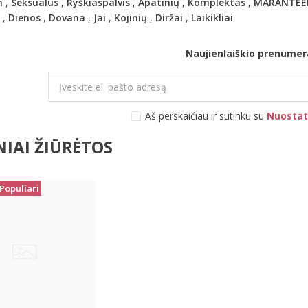
n
,
Seksualus
,
Ryškiaspalvis
,
Apatinių
,
Komplektas
,
MARANTEE
,
Dienos
,
Dovana
,
Jai
,
Kojinių
,
Diržai
,
Laikikliai
Naujienlaiškio prenumer
Aš perskaičiau ir sutinku su
Nuostat
IAI ŽIŪRĖTOS
Populiari