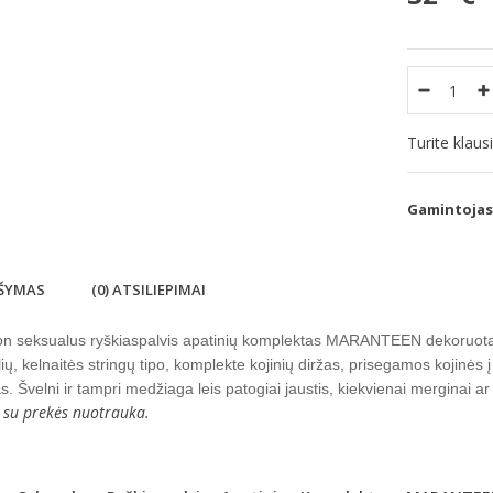
Turite klau
Gamintojas
ŠYMAS
(0) ATSILIEPIMAI
n seksualus ryškiaspalvis apatinių komplektas MARANTEEN dekoruotas 
ių, kelnaitės stringų tipo, komplekte kojinių diržas, prisegamos kojinės
s. Švelni ir tampri medžiaga leis patogiai jaustis, kiekvienai merginai ar
 su prekės nuotrauka.