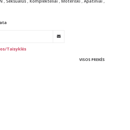
N
,
Seksualūs
,
Komplektėliai
,
Moteriški
,
Apatiniai
,
ata
os/Taisyklės
VISOS PREKĖS