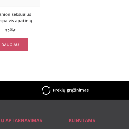
shion seksualus
aspalvis apatinių
ektas MARANTEEN
75
32
€
DAUGIAU
Prekių grąžinimas
TŲ APTARNAVIMAS
KLIENTAMS