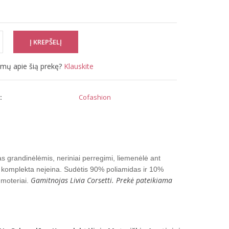
simų apie šią prekę?
Klauskite
:
Cofashion
grandinėlėmis, neriniai perregimi, liemenėlė ant
 į komplekta neįeina. Sudėtis 90% poliamidas ir 10%
Gamitnojas Livia Corsetti. Prekė pateikiama
 moteriai.