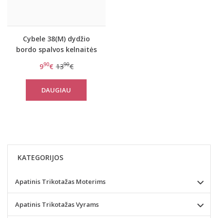
Cybele 38(M) dydžio
bordo spalvos kelnaitės
Cybele-7-110015
90
90
9
€
13
€
DAUGIAU
KATEGORIJOS
Apatinis Trikotažas Moterims
Apatinis Trikotažas Vyrams