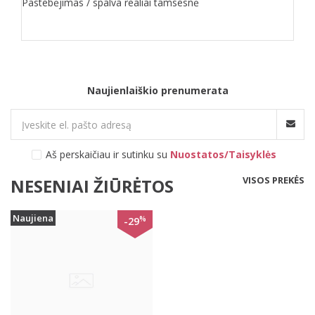
Pastebėjimas / spalva realiai tamsesnė
Naujienlaiškio prenumerata
Aš perskaičiau ir sutinku su
Nuostatos/Taisyklės
VISOS PREKĖS
NESENIAI ŽIŪRĖTOS
Naujiena
%
-29