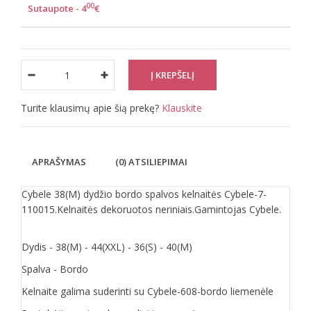
00
Sutaupote - 4
€
Turite klausimų apie šią prekę?
Klauskite
APRAŠYMAS
(0) ATSILIEPIMAI
Cybele 38(M) dydžio bordo spalvos kelnaitės Cybele-7-
110015.Kelnaitės dekoruotos neriniais.Gamintojas Cybele.
Dydis - 38(M) - 44(XXL) - 36(S) - 40(M)
Spalva - Bordo
Kelnaite galima suderinti su Cybele-608-bordo liemenėle