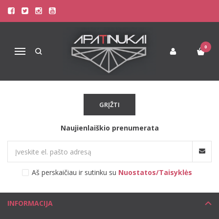
DARJEELING.FR
Pagrindinis
Pirkite pagal gamintoją
darjeeling.fr
0
Navigacija
Atsiprašome, tačiau pasirinkto gamintojo prekių šiuo metu
neturime!
GRĮŽTI
Naujienlaiškio prenumerata
Aš perskaičiau ir sutinku su
Nuostatos/Taisyklės
INFORMACIJA