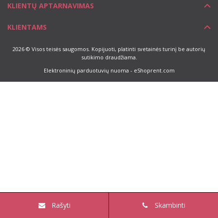
KLIENTŲ APTARNAVIMAS
KLIENTAMS
2026 © Visos teisės saugomos. Kopijuoti, platinti svetainės turinį be autorių
sutikimo draudžiama.
Elektroninių parduotuvių nuoma
-
eShoprent.com
Rašyti
Skambinti