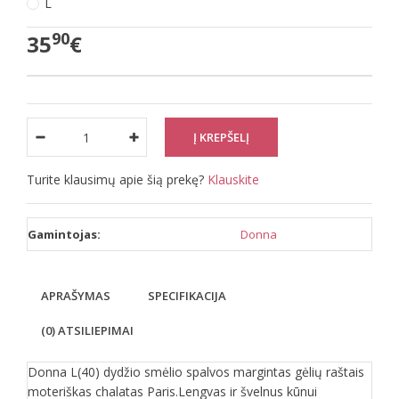
L
90
35
€
Turite klausimų apie šią prekę?
Klauskite
Gamintojas:
Donna
APRAŠYMAS
SPECIFIKACIJA
(0) ATSILIEPIMAI
Donna L(40) dydžio smėlio spalvos margintas gėlių raštais
moteriškas chalatas Paris.Lengvas ir švelnus kūnui