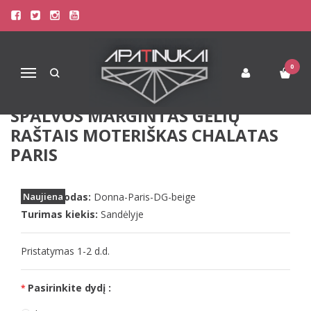
Pagrindinis
Apatinis Trikotažas Moterims
Moteriški chalatai, kimono
Donna L(40) dydžio smėlio spalvos margintas gėlių raštais moteriškas
chalatas Paris
0
Navigacija
DONNA L(40) DYDŽIO SMĖLIO
SPALVOS MARGINTAS GĖLIŲ
RAŠTAIS MOTERIŠKAS CHALATAS
PARIS
Prekės kodas:
Naujiena
Donna-Paris-DG-beige
Turimas kiekis:
Sandėlyje
Pristatymas 1-2 d.d.
Pasirinkite dydį :