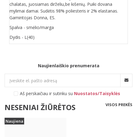
chalatas, juosiamas dirželiu,be kišenių. Puiki dovana
mylimai damai. Sudėtis 98% poliesteris ir 2% elastanas.
Gamintojas Donna, ES.
Spalva - smėlio/marga
Dydis - L(40)
Naujienlaiškio prenumerata
Aš perskaičiau ir sutinku su
Nuostatos/Taisyklės
VISOS PREKĖS
NESENIAI ŽIŪRĖTOS
Naujiena