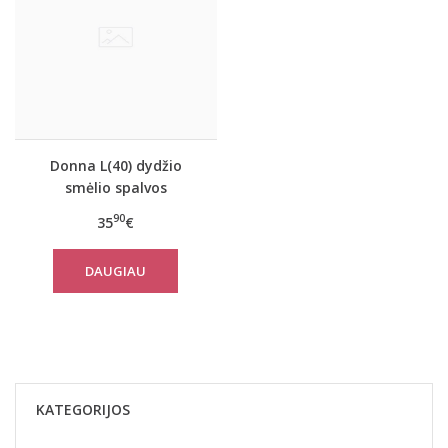
Donna L(40) dydžio
smėlio spalvos
margintas gėlių raštais
90
35
€
moteriškas chalatas
Paris
DAUGIAU
KATEGORIJOS