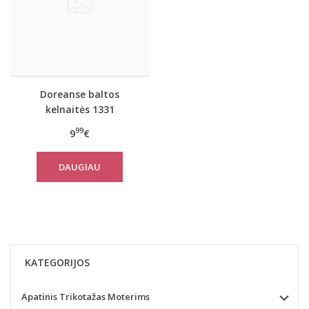
Doreanse baltos
kelnaitės 1331
99
9
€
DAUGIAU
KATEGORIJOS
Apatinis Trikotažas Moterims