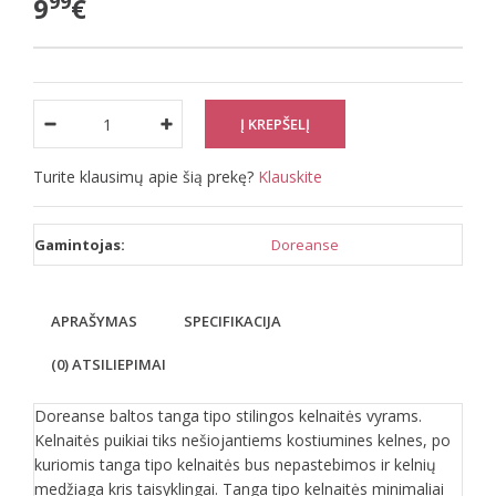
99
9
€
Turite klausimų apie šią prekę?
Klauskite
Gamintojas:
Doreanse
APRAŠYMAS
SPECIFIKACIJA
(0) ATSILIEPIMAI
Doreanse baltos tanga tipo stilingos kelnaitės vyrams.
Kelnaitės puikiai tiks nešiojantiems kostiumines kelnes, po
kuriomis tanga tipo kelnaitės bus nepastebimos ir kelnių
medžiaga kris taisyklingai. Tanga tipo kelnaitės minimaliai