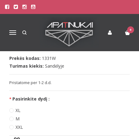
Pagrindinis
Apatinis Trikotažas Vyrams
Kelnaitės Vyrams
Doreanse baltos kelnaitės 1331
DOREANSE BALTOS KELNAITĖS
0
Navigacija
1331
Prekės kodas:
1331W
Turimas kiekis:
Sandėlyje
Pristatome per 1-2 d.d.
Pasirinkite dydį :
XL
M
XXL