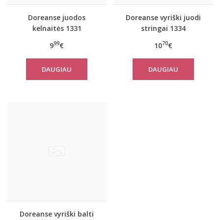
Doreanse juodos
Doreanse vyriški juodi
kelnaitės 1331
stringai 1334
99
70
9
€
10
€
DAUGIAU
DAUGIAU
Doreanse vyriški balti