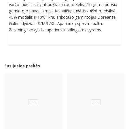
varžo judesius ir patraukliai atrodo. Kelnaičių gumą puošia
gamintojo pavadinimas. Kelnaičių sudėtis - 45% medvilnė,
45% modalis ir 10% likra. Trikotažo gamintojas Doreanse.
Galimi dydžiai - S/M/L/XL. Apatinukų spalva - balta.
Žaismingi, kokybiški apatinukai stilingiems vyrams.
Susijusios prekės