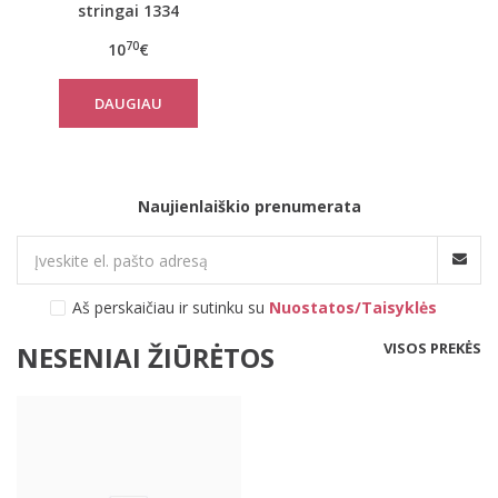
stringai 1334
70
10
€
DAUGIAU
Naujienlaiškio prenumerata
Aš perskaičiau ir sutinku su
Nuostatos/Taisyklės
VISOS PREKĖS
NESENIAI ŽIŪRĖTOS