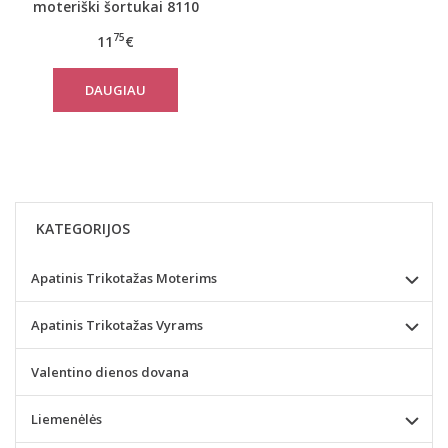
moteriški šortukai 8110
75
11
€
DAUGIAU
KATEGORIJOS
Apatinis Trikotažas Moterims
Apatinis Trikotažas Vyrams
Valentino dienos dovana
Liemenėlės