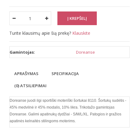
Turite klausimų apie šią prekę?
Klauskite
Gamintojas:
Doreanse
APRAŠYMAS
SPECIFIKACIJA
(0) ATSILIEPIMAI
Doreanse juodi ilgi sportiški moteriški šortukai 8110. Šortukų sudėtis -
45% medvilnė ir 45% modalis, 10% likra. Trikotažo gamintojas
Doreanse. Galimi apatinukų dydžiai - S/M/L/XL. Patogios ir gražios
apatinės kelnaitės stilingoms moterims.