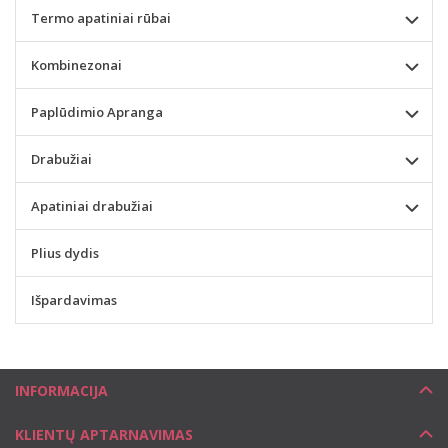
Termo apatiniai rūbai
Kombinezonai
Paplūdimio Apranga
Drabužiai
Apatiniai drabužiai
Plius dydis
Išpardavimas
INFORMACIJA
KLIENTŲ APTARNAVIMAS