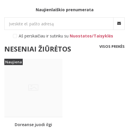
Naujienlaiškio prenumerata
Aš perskaičiau ir sutinku su
Nuostatos/Taisyklės
VISOS PREKĖS
NESENIAI ŽIŪRĖTOS
Naujiena
Doreanse juodi ilgi