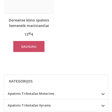
Doreanse kūno spalvos
liemenėlė maitinančiai
5345
95
13
€
DAUGIAU
KATEGORIJOS
Apatinis Trikotažas Moterims
Apatinis Trikotažas Vyrams