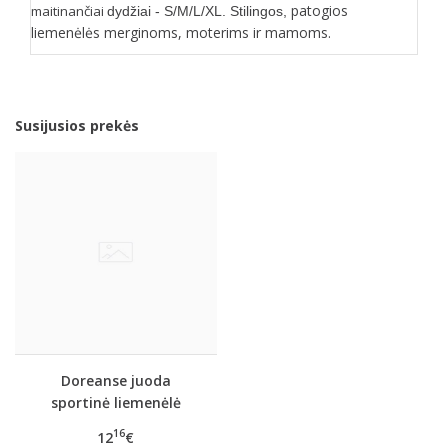
patogios
maitinančiai
dydžiai - S/M/L/XL. Stilingos,
liemenėlės merginoms, moterims ir mamoms.
Susijusios prekės
Doreanse juoda
sportinė liemenėlė
14110
16
12
€