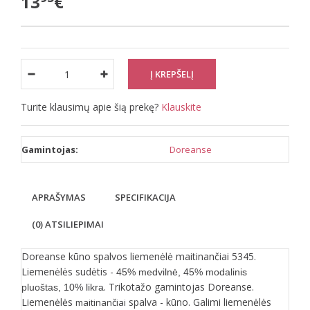
13
€
Turite klausimų apie šią prekę?
Klauskite
Gamintojas:
Doreanse
APRAŠYMAS
SPECIFIKACIJA
(0) ATSILIEPIMAI
Doreanse kūno spalvos liemenėlė maitinančiai 5345.
Liemenėlės sudėtis -
45% medvilnė, 45% modalinis
. Trikotažo gamintojas Doreanse.
pluoštas, 10% likra
Liemenėlės
spalva - kūno. Galimi liemenėlės
maitinančiai