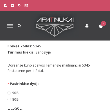
Pagrindinis
Liemenėlės
Doreanse kūno spalvos liemenėlė maitinančiai 5345
DOREANSE KŪNO SPALVOS
0
Navigacija
LIEMENĖLĖ MAITINANČIAI 5345
Prekės kodas:
5345
Turimas kiekis:
Sandėlyje
Doreanse kūno spalvos liemenėlė maitinančiai 5345.
Pristatome per 1-2 d.d.
Pasirinkite dydį :
90B
80B
95