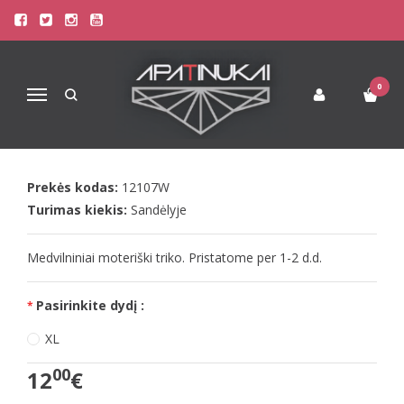
Pagrindinis
Apatinis Trikotažas Moterims
Seksualūs triko / bodžiai / glaustinės
Doreanse Mot. baltas triko su kaklu Chocolate
0
Navigacija
DOREANSE MOT. BALTAS TRIKO SU
KAKLU CHOCOLATE
Prekės kodas:
12107W
Turimas kiekis:
Sandėlyje
Medvilniniai moteriški triko. Pristatome per 1-2 d.d.
Pasirinkite dydį :
XL
00
12
€