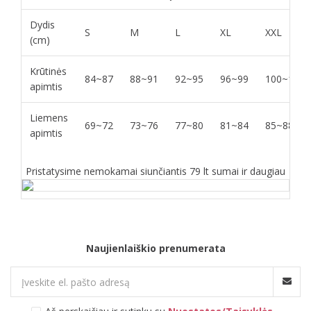
Dydis
S
M
L
XL
XXL
(cm)
Krūtinės
84~87
88~91
92~95
96~99
100~103
apimtis
Liemens
69~72
73~76
77~80
81~84
85~88
apimtis
Pristatysime nemokamai siunčiantis 79 lt sumai ir daugiau
Naujienlaiškio prenumerata