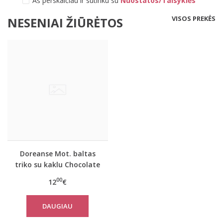
Aš perskaičiau ir sutinku su
Nuostatos/Taisyklės
VISOS PREKĖS
NESENIAI ŽIŪRĖTOS
Doreanse Mot. baltas
triko su kaklu Chocolate
00
12
€
DAUGIAU