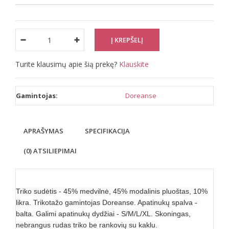
Turite klausimų apie šią prekę?
Klauskite
Gamintojas:
Doreanse
APRAŠYMAS
SPECIFIKACIJA
(0) ATSILIEPIMAI
Triko sudėtis - 45% medvilnė, 45% modalinis pluoštas, 10%
likra. Trikotažo gamintojas Doreanse. Apatinukų spalva -
balta. Galimi apatinukų dydžiai - S/M/L/XL. Skoningas,
nebrangus rudas triko be rankovių su kaklu.