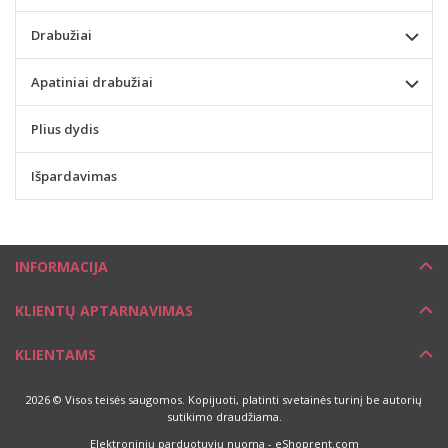
Drabužiai
Apatiniai drabužiai
Plius dydis
Išpardavimas
INFORMACIJA
KLIENTŲ APTARNAVIMAS
KLIENTAMS
2026 © Visos teisės saugomos. Kopijuoti, platinti svetainės turinį be autorių
sutikimo draudžiama.
Elektroninių parduotuvių nuoma
-
eShoprent.com