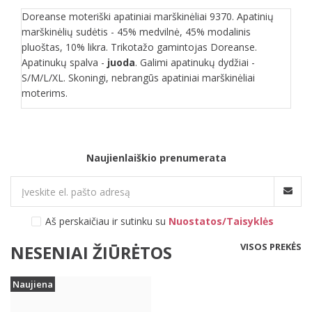
Doreanse moteriški apatiniai marškinėliai 9370. Apatinių
marškinėlių sudėtis - 45% medvilnė, 45% modalinis
pluoštas, 10% likra. Trikotažo gamintojas Doreanse.
Apatinukų spalva -
juoda
. Galimi apatinukų dydžiai -
S/M/L/XL. Skoningi, nebrangūs apatiniai marškinėliai
moterims.
Naujienlaiškio prenumerata
Aš perskaičiau ir sutinku su
Nuostatos/Taisyklės
VISOS PREKĖS
NESENIAI ŽIŪRĖTOS
Naujiena