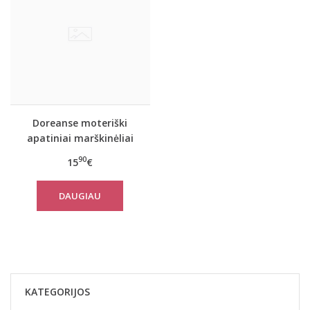
Doreanse moteriški
apatiniai marškinėliai
9370
90
15
€
DAUGIAU
KATEGORIJOS