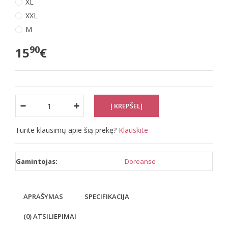
XL
XXL
M
90
15
€
Turite klausimų apie šią prekę?
Klauskite
Gamintojas:
Doreanse
APRAŠYMAS
SPECIFIKACIJA
(0) ATSILIEPIMAI