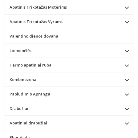
Apatinis Trikotažas Moterims
Apatinis Trikotažas Vyrams
Valentino dienos dovana
Liemenėlės
Termo apatiniai rūbai
Kombinezonai
Paplūdimio Apranga
Drabužiai
Apatiniai drabužiai
Plius dydis