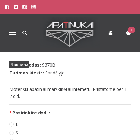
Pagrindinis
Apatinis Trikotažas Moterims
Apatiniai marškinėliai moterims
Doreanse moteriški apatiniai marškinėliai 9370
0
Navigacija
DOREANSE MOTERIŠKI APATINIAI
MARŠKINĖLIAI 9370
Prekės kodas:
Naujiena
9370B
Turimas kiekis:
Sandėlyje
Moteriški apatiniai marškinėliai internetu. Pristatome per 1-
2 d.d.
Pasirinkite dydį :
L
S