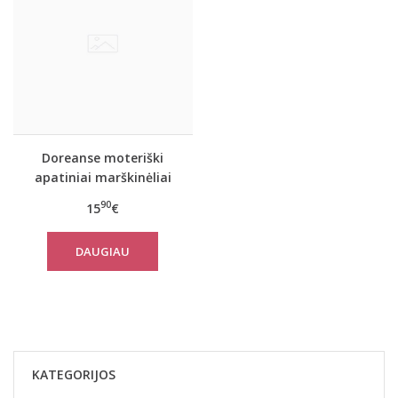
Doreanse moteriški
apatiniai marškinėliai
9375
90
15
€
DAUGIAU
KATEGORIJOS