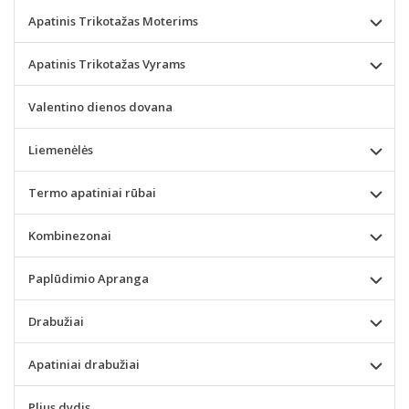
Apatinis Trikotažas Moterims
Apatinis Trikotažas Vyrams
Valentino dienos dovana
Liemenėlės
Termo apatiniai rūbai
Kombinezonai
Paplūdimio Apranga
Drabužiai
Apatiniai drabužiai
Plius dydis