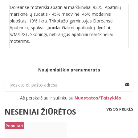
Doreanse moteriški apatiniai marškinėliai 9375. Apatinių
marškinėlių sudėtis - 45% medvilnė, 45% modalinis
pluoštas, 10% likra. Trikotažo gamintojas Doreanse.
Apatinukų spalva -
juoda
. Galimi apatinukų dydžiai -
S/M/L/XL. Skoningi, nebrangūs apatiniai marškinėliai
moterims.
Naujienlaiškio prenumerata
Aš perskaičiau ir sutinku su
Nuostatos/Taisyklės
VISOS PREKĖS
NESENIAI ŽIŪRĖTOS
Populiari