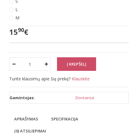
S
L
M
90
15
€
Turite klausimų apie šią prekę?
Klauskite
Gamintojas:
Doreanse
APRAŠYMAS
SPECIFIKACIJA
(0) ATSILIEPIMAI