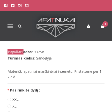
Pagrindinis
Apatinis Trikotažas Moterims
Apatiniai marškinėliai moterims
Doreanse moteriški apatiniai marškinėliai 9375
0
Navigacija
DOREANSE MOTERIŠKI APATINIAI
MARŠKINĖLIAI 9375
Prekės kodas:
Populiari
9375B
Turimas kiekis:
Sandėlyje
Moteriški apatiniai marškinėliai internetu. Pristatome per 1-
2 d.d.
Pasirinkite dydį :
XXL
XL