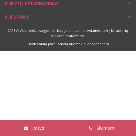
KLIENTŲ APTARNAVIMAS
KLIENTAMS
2026 © Visos teisės saugomos. Kopijuoti, platinti svetainės turinį be autorių
sutikimo draudžiama.
Elektroninių parduotuvių nuoma
-
eShoprent.com
Rašyti
Skambinti