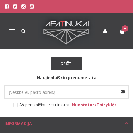
EMPORIO ARMANI
Pagrindinis
Pirkite pagal gamintoją
Emporio Armani
0
Navigacija
Atsiprašome, tačiau pasirinkto gamintojo prekių šiuo metu
neturime!
GRĮŽTI
Naujienlaiškio prenumerata
Aš perskaičiau ir sutinku su
Nuostatos/Taisyklės
INFORMACIJA