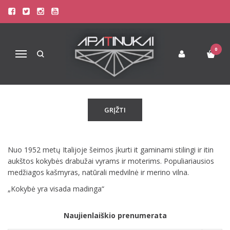
GRAN SASSO
Pagrindinis
Pirkite pagal gamintoją
GRAN SASSO
0
Navigacija
Atsiprašome, tačiau pasirinkto gamintojo prekių šiuo metu
neturime!
GRĮŽTI
Nuo 1952 metų Italijoje šeimos įkurti it gaminami stilingi ir itin
aukštos kokybės drabužai vyrams ir moterims. Populiariausios
medžiagos kašmyras, natūrali medvilnė ir merino vilna.
„Kokybė yra visada madinga“
Naujienlaiškio prenumerata