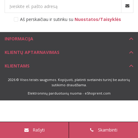
Aš perskaičiau ir sutinku su
Nuostatos/Taisyklės
INFORMACIJA
KLIENTŲ APTARNAVIMAS
KLIENTAMS
2026 © Visos teisės saugomos. Kopijuoti, platinti svetainės turinį be autorių
sutikimo draudžiama.
Elektroninių parduotuvių nuoma
-
eShoprent.com
Rašyti
Skambinti