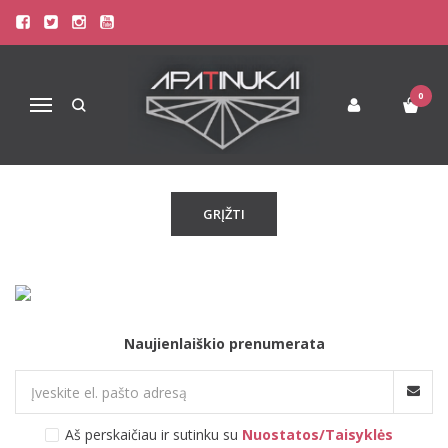
GWORLD
Pagrindinis
Pirkite pagal gamintoją
GWorld
0
Navigacija
Atsiprašome, tačiau pasirinkto gamintojo prekių šiuo metu
neturime!
GRĮŽTI
Naujienlaiškio prenumerata
Aš perskaičiau ir sutinku su
Nuostatos/Taisyklės