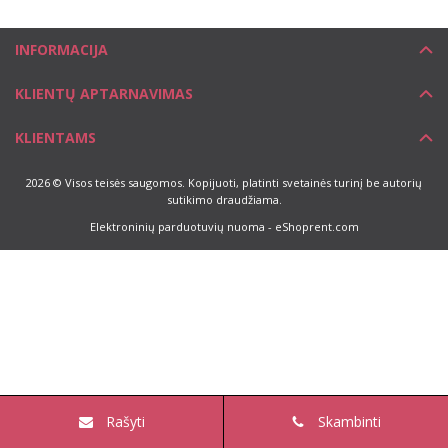
INFORMACIJA
KLIENTŲ APTARNAVIMAS
KLIENTAMS
2026 © Visos teisės saugomos. Kopijuoti, platinti svetainės turinį be autorių
sutikimo draudžiama.
Elektroninių parduotuvių nuoma
-
eShoprent.com
Rašyti
Skambinti