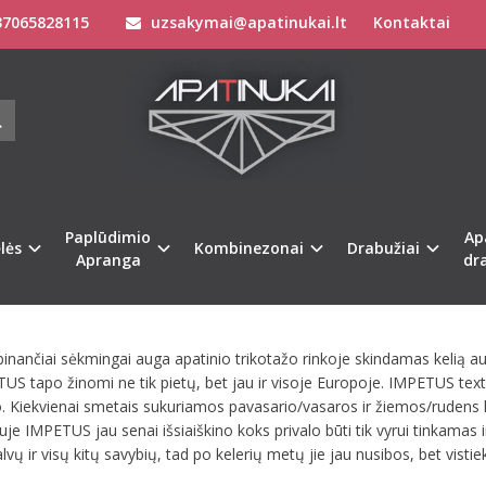
7065828115
uzsakymai@apatinukai.lt
Kontaktai
etu neturime!
Paplūdimio
Ap
lės
Kombinezonai
Drabužiai
Apranga
dr
lbinančiai sėkmingai auga apatinio trikotažo rinkoje skindamas kelią 
 tapo žinomi ne tik pietų, bet jau ir visoje Europoje. IMPETUS textil
 Kiekvienai smetais sukuriamos pavasario/vasaros ir žiemos/rudens kol
uje IMPETUS jau senai išsiaiškino koks privalo būti tik vyrui tinkamas 
vų ir visų kitų savybių, tad po kelerių metų jie jau nusibos, bet vistiek