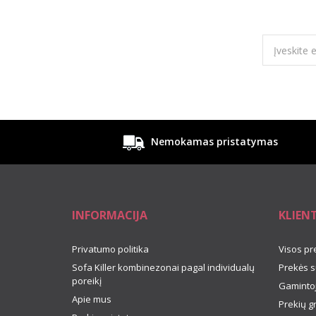
Nemokamas pristatymas
INFORMACIJA
KLIEN
Privatumo politika
Visos pr
Sofa Killer kombinezonai pagal individualų
Prekės s
poreikį
Gamintoj
Apie mus
Prekių g