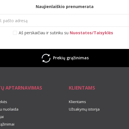
Naujienlaiškio prenumerata
Aš perskaičiau ir sutinku su
Nuostatos/Taisyklės
Prekių grąžinimas
TŲ APTARNAVIMAS
KLIENTAMS
ekės
Klientams
u nuolaida
Užsakymų istorija
ai
rąžinimai