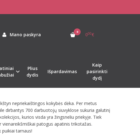
0
00
Mano paskyra
0
€
Kaip
atiniai
Plius
Išpardavimas
pasirinkti
abužiai
dydis
dydį
aukštyn nepriekaištingos kokybės dėka. Per metus
e dirbantys 700 darbuotojų siuvyklose sukuria galutinį
ekcijos, kurios visda yra žingsneliu priekyje. Tiek
ir vienareikšmiškai patogus apatinis trikotažas.
 puikiai tarnaus!