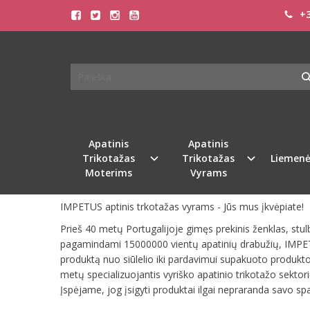
+3
IMPETUS
Pagrindinis
Pirkite pagal gamintoją
IMPETUS
Atsiprašome, tačiau pasirinkto gamintojo prekių šiuo m
Apatinis
Apatinis
GRĮŽTI
Trikotažas
Trikotažas
Liemenė
Moterims
Vyrams
IMPETUS aptinis trkotažas vyrams - Jūs mus įkvėpiate!
Prieš 40 metų Portugalijoje gimęs prekinis ženklas, stu
pagamindami 15000000 vientų apatinių drabužių, IMPETUS
produktą nuo siūlelio iki pardavimui supakuoto produkto.
metų specializuojantis vyriško apatinio trikotažo sektori
Įspėjame, jog įsigyti produktai ilgai nepraranda savo spal