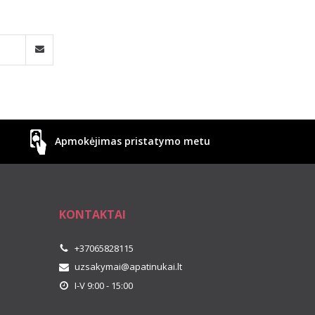
Apmokėjimas pristatymo metu
KONTAKTAI
+37065828115
uzsakymai@apatinukai.lt
I-V 9:00 - 15:00