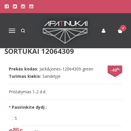
Pagrindinis
Apatinis Trikotažas Vyrams
Šortukai Vyrams
Jack & Jones S(36) dydžio žalsvi raštuoti margi apatiniai šortukai
12064309
0
Navigacija
JACK & JONES S(36) DYDŽIO ŽALSVI
RAŠTUOTI MARGI APATINIAI
ŠORTUKAI 12064309
Prekės kodas:
Jack&Jones-12064309-green
%
-49
Turimas kiekis:
Sandėlyje
Pristatymas 1-2 d.d.
Pasirinkite dydį :
S
80