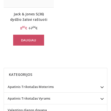
Jack & Jones S(36)
dydžio žalsvi raštuoti
margi apatiniai
80
24
8
€
17
€
šortukai 12064309
DAUGIAU
KATEGORIJOS
Apatinis Trikotažas Moterims
Apatinis Trikotažas Vyrams
Valentino dienos dovana