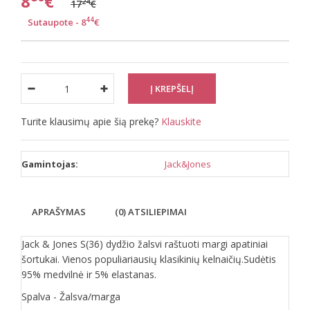
8
€
24
17
€
44
Sutaupote - 8
€
Turite klausimų apie šią prekę?
Klauskite
Gamintojas:
Jack&Jones
APRAŠYMAS
(0) ATSILIEPIMAI
Jack & Jones S(36) dydžio žalsvi raštuoti margi apatiniai
šortukai. Vienos populiariausių klasikinių kelnaičių.Sudėtis
95% medvilnė ir 5% elastanas.
Spalva - Žalsva/marga