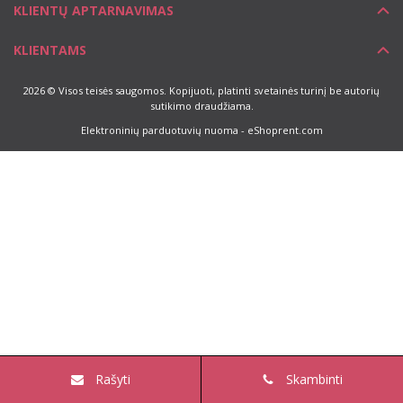
KLIENTŲ APTARNAVIMAS
KLIENTAMS
2026 © Visos teisės saugomos. Kopijuoti, platinti svetainės turinį be autorių
sutikimo draudžiama.
Elektroninių parduotuvių nuoma
-
eShoprent.com
Rašyti
Skambinti