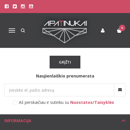
JOLIDON
Pagrindinis
Pirkite pagal gamintoją
JOLIDON
0
Navigacija
Atsiprašome, tačiau pasirinkto gamintojo prekių šiuo metu
neturime!
GRĮŽTI
Naujienlaiškio prenumerata
Aš perskaičiau ir sutinku su
Nuostatos/Taisyklės
INFORMACIJA