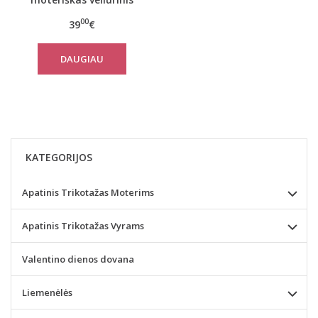
chalatas 2083
00
39
€
DAUGIAU
KATEGORIJOS
Apatinis Trikotažas Moterims
Apatinis Trikotažas Vyrams
Valentino dienos dovana
Liemenėlės