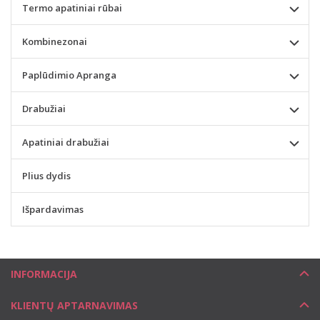
Termo apatiniai rūbai
Kombinezonai
Paplūdimio Apranga
Drabužiai
Apatiniai drabužiai
Plius dydis
Išpardavimas
INFORMACIJA
KLIENTŲ APTARNAVIMAS