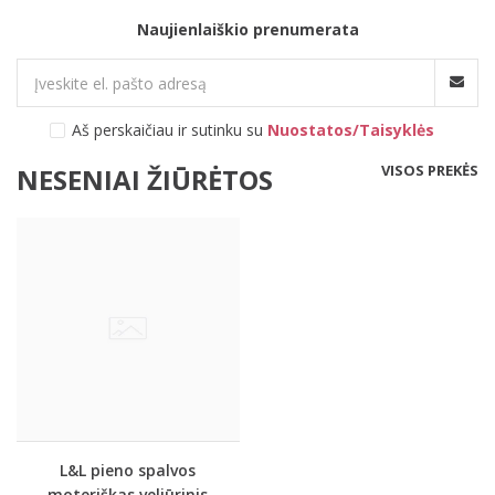
Naujienlaiškio prenumerata
Aš perskaičiau ir sutinku su
Nuostatos/Taisyklės
VISOS PREKĖS
NESENIAI ŽIŪRĖTOS
L&L pieno spalvos
moteriškas veliūrinis