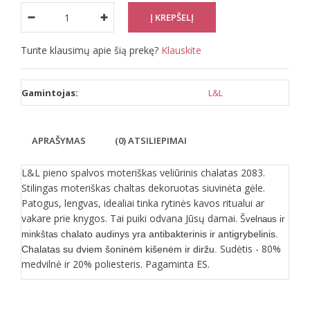
Turite klausimų apie šią prekę?
Klauskite
Gamintojas:
L&L
APRAŠYMAS
(0) ATSILIEPIMAI
L&L pieno spalvos moteriškas veliūrinis chalatas 2083.
Stilingas moteriškas chaltas dekoruotas siuvinėta gėle.
Patogus, lengvas, idealiai tinka rytinės kavos ritualui ar
vakare prie knygos. Tai puiki odvana Jūsų damai. Š
velnaus ir
halato audinys yra antibakterinis ir antigrybelinis.
minkštas c
Sudėtis - 80%
Chalatas su dviem šoninėm kišenėm ir diržu.
medvilnė ir 20% poliesteris. Pagaminta ES.