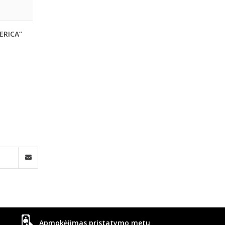
„ERICA“
Apmokėjimas pristatymo metu