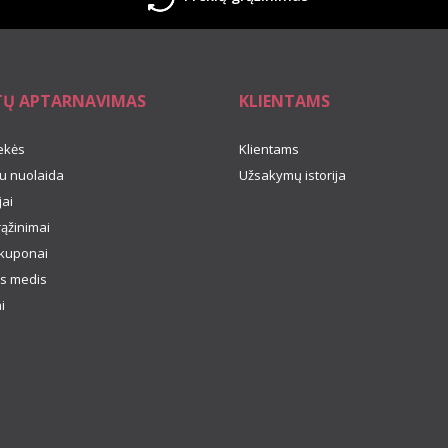
TŲ APTARNAVIMAS
KLIENTAMS
ekės
Klientams
u nuolaida
Užsakymų istorija
ai
rąžinimai
kuponai
s medis
i