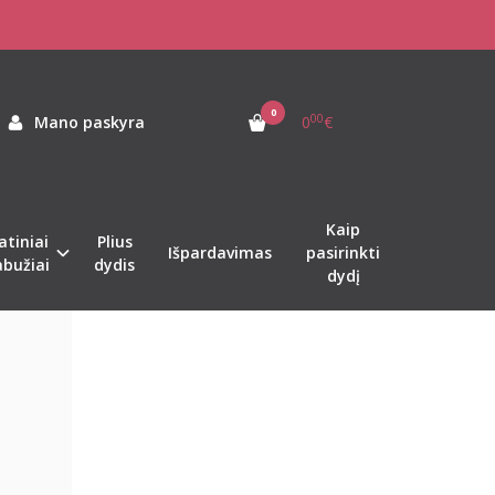
0
00
Mano paskyra
0
€
Kaip
atiniai
Plius
Išpardavimas
pasirinkti
abužiai
dydis
dydį