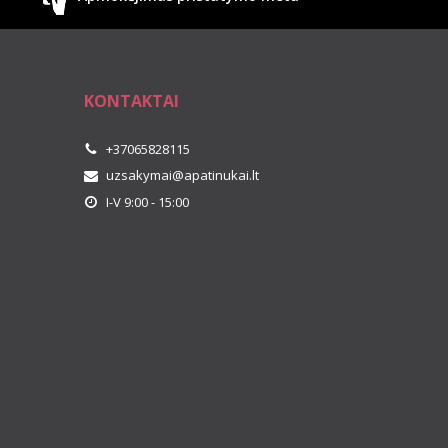
KONTAKTAI
+37065828115
uzsakymai@apatinukai.lt
I-V 9:00 - 15:00