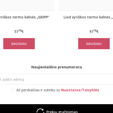
yriškos termo kelnės „GRIPP“
Liod vyriškos termo kelnės 
78
78
57
€
47
€
DAUGIAU
DAUGIAU
Naujienlaiškio prenumerata
Aš perskaičiau ir sutinku su
Nuostatos/Taisyklės
Prekių grąžinimas