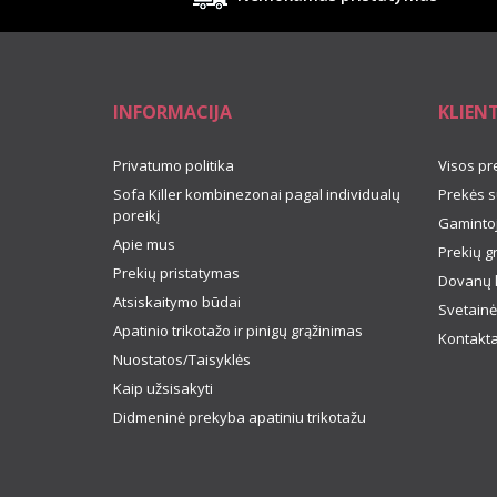
INFORMACIJA
KLIEN
Privatumo politika
Visos pr
Sofa Killer kombinezonai pagal individualų
Prekės s
poreikį
Gamintoj
Apie mus
Prekių g
Prekių pristatymas
Dovanų 
Atsiskaitymo būdai
Svetainė
Apatinio trikotažo ir pinigų grąžinimas
Kontakta
Nuostatos/Taisyklės
Kaip užsisakyti
Didmeninė prekyba apatiniu trikotažu