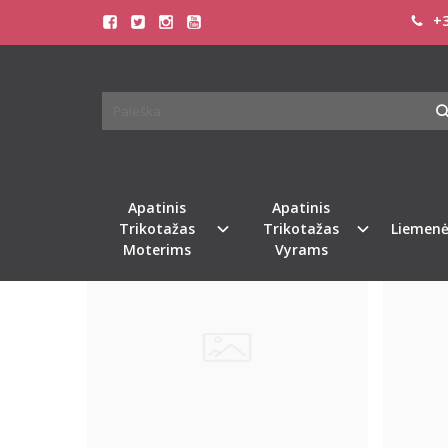
+3
LIOD
Pagrindinis
Pirkite pagal gamintoją
LIOD
Apatinis
Apatinis
Trikotažas
Trikotažas
Liemenė
Moterims
Vyrams