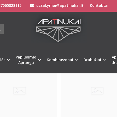
7065828115
uzsakymai@apatinukai.lt
Kontaktai
Paplūdimio
Ap
lės
Kombinezonai
Drabužiai
Apranga
dr