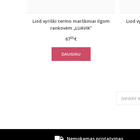
Liod vyriški termo marškiniai ilgom
Liod v
rankovėm „LUAVIK“
55
67
€
DAUGIAU
Nemokamas pristatymas