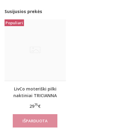
Susijusios prekės
Populiari
LivCo moteriški pilki
naktiniai TRICIANNA
75
29
€