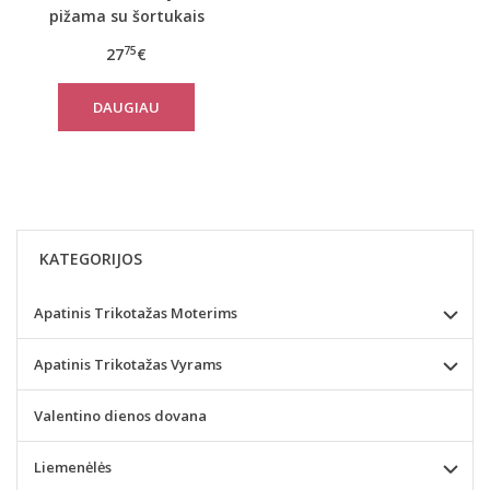
pižama su šortukais
Miraaze
75
27
€
DAUGIAU
KATEGORIJOS
Apatinis Trikotažas Moterims
Apatinis Trikotažas Vyrams
Valentino dienos dovana
Liemenėlės