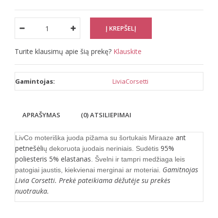
Turite klausimų apie šią prekę?
Klauskite
Gamintojas:
LiviaCorsetti
APRAŠYMAS
(0) ATSILIEPIMAI
ant
LivCo moteriška juoda pižama su šortukais Miraaze
petnešėli
95%
ų dekoruota juodais neriniais. Sudėtis
poliesteris 5% elastanas
. Švelni ir tampri medžiaga leis
Gamitnojas
patogiai jaustis, kiekvienai merginai ar moteriai.
Livia Corsetti. Prekė pateikiama dėžutėje su prekės
nuotrauka.