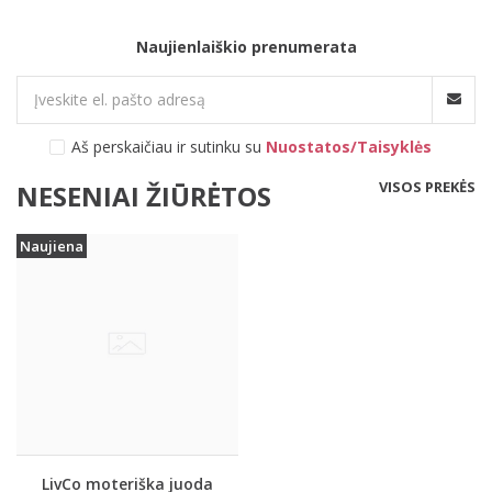
Naujienlaiškio prenumerata
Aš perskaičiau ir sutinku su
Nuostatos/Taisyklės
VISOS PREKĖS
NESENIAI ŽIŪRĖTOS
Naujiena
LivCo moteriška juoda