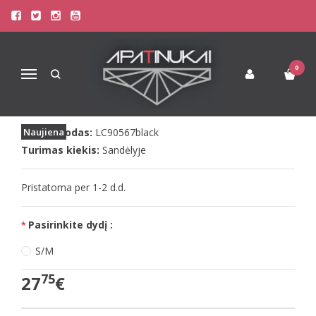
Pagrindinis
Apatinis Trikotažas Moterims
Moteriškos pižamos
LivCo moteriška juoda pižama su šortukais Miraaze
LIVCO MOTERIŠKA JUODA PIŽAMA
0
Navigacija
SU ŠORTUKAIS MIRAAZE
Prekės kodas:
Naujiena
LC90567black
Turimas kiekis:
Sandėlyje
Pristatoma per 1-2 d.d.
Pasirinkite dydį :
S/M
75
27
€