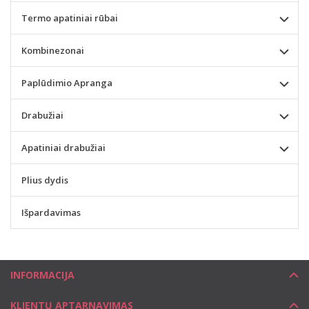
Termo apatiniai rūbai
Kombinezonai
Paplūdimio Apranga
Drabužiai
Apatiniai drabužiai
Plius dydis
Išpardavimas
INFORMACIJA
KLIENTŲ APTARNAVIMAS