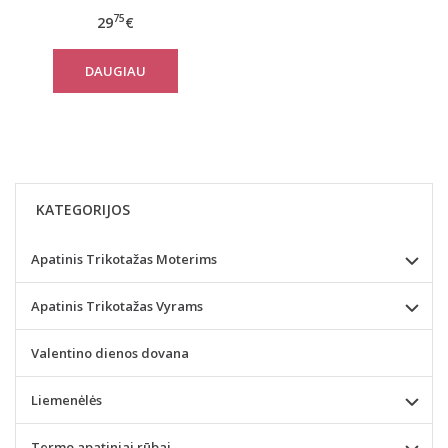
75
29
€
DAUGIAU
KATEGORIJOS
Apatinis Trikotažas Moterims
Apatinis Trikotažas Vyrams
Valentino dienos dovana
Liemenėlės
Termo apatiniai rūbai