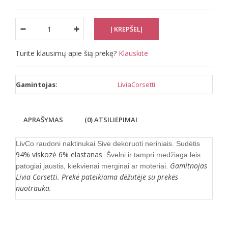
Turite klausimų apie šią prekę?
Klauskite
Gamintojas:
LiviaCorsetti
APRAŠYMAS
(0) ATSILIEPIMAI
LivCo raudoni naktinukai Sive dekoruoti neriniais. Sudėtis
94% viskozė 6% elastanas
. Švelni ir tampri medžiaga leis
Gamitnojas
patogiai jaustis, kiekvienai merginai ar moteriai.
Livia Corsetti. Prekė pateikiama dėžutėje su prekės
nuotrauka.