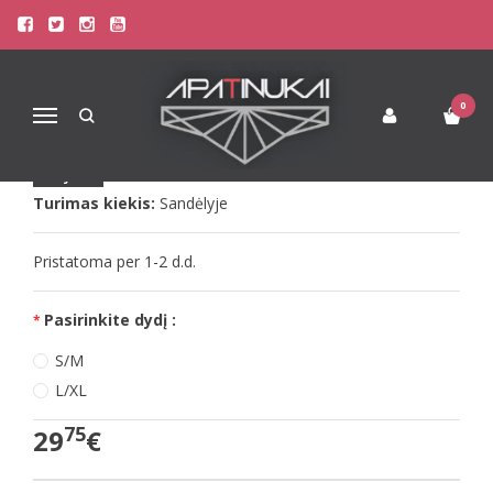
Pagrindinis
Apatinis Trikotažas Moterims
Seksualūs Moteriški Apatiniai
LivCo raudoni naktinukai Sive
LIVCO RAUDONI NAKTINUKAI SIVE
0
Navigacija
Prekės kodas:
Naujiena
LC90469
Turimas kiekis:
Sandėlyje
Pristatoma per 1-2 d.d.
Pasirinkite dydį :
S/M
L/XL
75
29
€