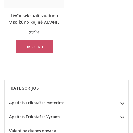
LivCo seksuali raudona
viso kūno kojinė AMAHIL
75
22
€
DAUGIAU
KATEGORIJOS
Apatinis Trikotažas Moterims
Apatinis Trikotažas Vyrams
Valentino dienos dovana