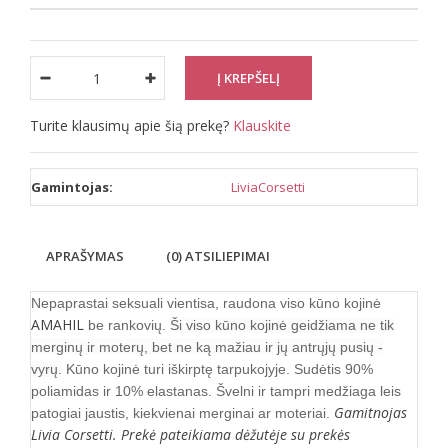
Turite klausimų apie šią prekę?
Klauskite
Gamintojas:
LiviaCorsetti
APRAŠYMAS
(0) ATSILIEPIMAI
Nepaprastai seksuali vientisa, raudona viso kūno kojinė
AMAHIL
be rankovių.
Ši viso kūno kojinė geidžiama ne tik
merginų ir moterų, bet ne ką mažiau ir jų antrųjų pusių -
vyrų.
Kūno kojinė turi iškirptę tarpukojyje. Sudėtis 90%
poliamidas ir 10% elastanas. Švelni ir tampri medžiaga leis
Gamitnojas
patogiai jaustis, kiekvienai merginai ar moteriai.
Livia Corsetti. Prekė pateikiama dėžutėje su prekės