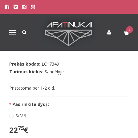
Pagrindinis
Apatinis Trikotažas Moterims
Seksualūs Moteriški Apatiniai
LivCo seksuali raudona viso kūno kojinė AMAHIL
0
Navigacija
LIVCO SEKSUALI RAUDONA VISO
KŪNO KOJINĖ AMAHIL
Prekės kodas:
LC17349
Turimas kiekis:
Sandėlyje
Pristatoma per 1-2 d.d.
Pasirinkite dydį :
S/M/L
75
22
€