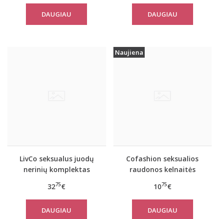
DAUGIAU
DAUGIAU
Naujiena
LivCo seksualus juodų
Cofashion seksualios
nerinių komplektas
raudonos kelnaitės
ALMUDENA
ANTIOPE
75
75
32
€
10
€
DAUGIAU
DAUGIAU