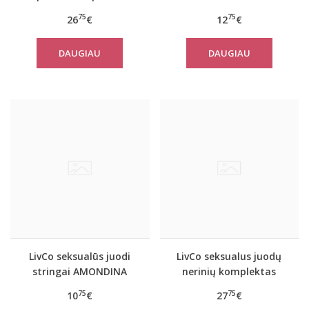
Terrylyn
MELISINA
75
75
26
€
12
€
DAUGIAU
DAUGIAU
LivCo seksualūs juodi
LivCo seksualus juodų
stringai AMONDINA
nerinių komplektas
SNEHANA
75
75
10
€
27
€