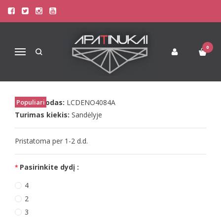
Pagrindinis
Apatinis Trikotažas Moterims
Seksualūs Moteriški Apatiniai
LivCo seksualios juodos kojinės ERIMYS
0
Navigacija
LIVCO SEKSUALIOS JUODOS KOJINĖS
ERIMYS
Prekės kodas:
Populiari
LCDENO4084A
Turimas kiekis:
Sandėlyje
Pristatoma per 1-2 d.d.
Pasirinkite dydį :
4
2
3