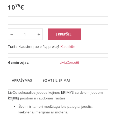
75
10
€
Turite klausimų apie šią prekę?
Klauskite
Gamintojas:
LiviaCorsetti
APRAŠYMAS
(0) ATSILIEPIMAI
ERIMYS
LivCo seksualios juodos kojinės
su dviem juodom
kojinių
juostom ir raudonais raštais.
Švelni ir tampri medžiaga leis patogiai jaustis,
kiekvienai merginai ar moteriai.