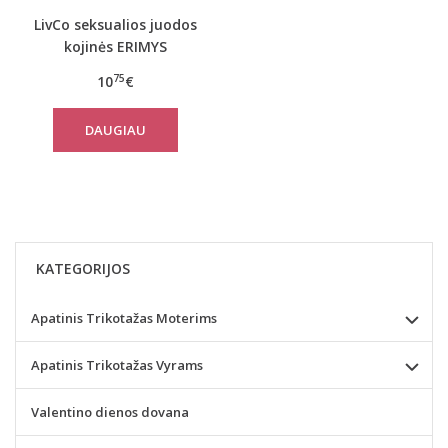
LivCo seksualios juodos
kojinės ERIMYS
75
10
€
DAUGIAU
KATEGORIJOS
Apatinis Trikotažas Moterims
Apatinis Trikotažas Vyrams
Valentino dienos dovana