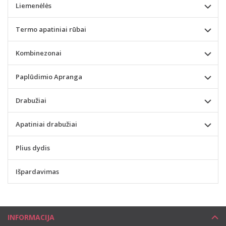
Liemenėlės
Termo apatiniai rūbai
Kombinezonai
Paplūdimio Apranga
Drabužiai
Apatiniai drabužiai
Plius dydis
Išpardavimas
INFORMACIJA