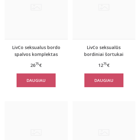
LivCo seksualus bordo
LivCo seksualūs
spalvos komplektas
bordiniai šortukai
Terrylyn
MELISINA
75
75
26
€
12
€
DAUGIAU
DAUGIAU