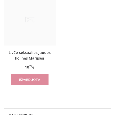
LivCo seksualios juodos
kojinės Marijsen
75
10
€