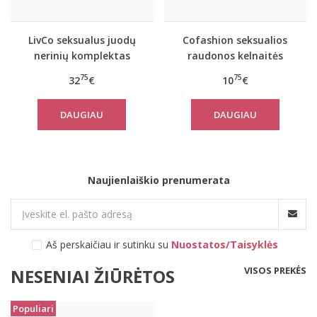
LivCo seksualus juodų
Cofashion seksualios
nerinių komplektas
raudonos kelnaitės
ALMUDENA
ANTIOPE
75
75
32
€
10
€
DAUGIAU
DAUGIAU
Naujienlaiškio prenumerata
Aš perskaičiau ir sutinku su
Nuostatos/Taisyklės
VISOS PREKĖS
NESENIAI ŽIŪRĖTOS
Populiari