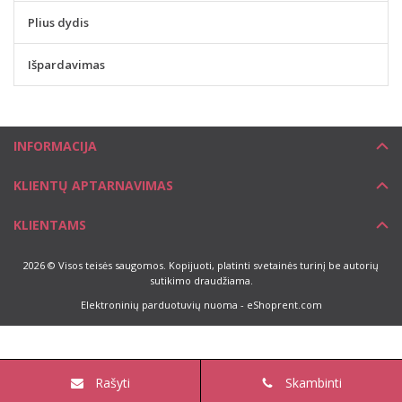
Plius dydis
Išpardavimas
INFORMACIJA
KLIENTŲ APTARNAVIMAS
KLIENTAMS
2026 © Visos teisės saugomos. Kopijuoti, platinti svetainės turinį be autorių
sutikimo draudžiama.
Elektroninių parduotuvių nuoma
-
eShoprent.com
Rašyti
Skambinti