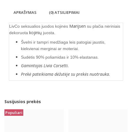
APRAŠYMAS
(0) ATSILIEPIMAI
Marijsen
LivCo seksualios juodos kojinės
su plačia nėriniais
kojinių
dekoruota
juosta.
Švelni ir tampri medžiaga leis patogiai jaustis,
kiekvienai merginai ar moteriai.
Sudėtis 90% poliamidas ir 10% elastanas.
Gamintojas Livia Corsetti.
Prekė pateikiama dėžutėje su prekės nuotrauka.
Susijusios prekės
Populiari