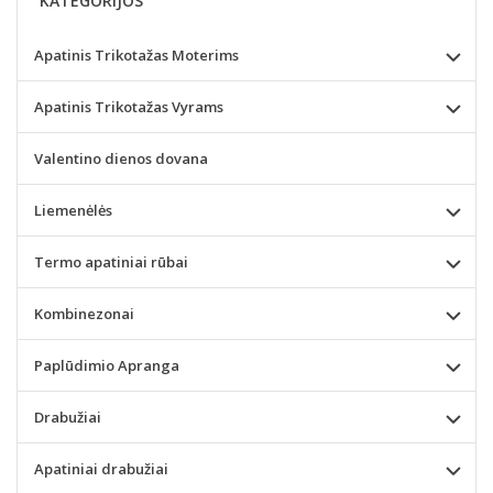
KATEGORIJOS
Apatinis Trikotažas Moterims
Apatinis Trikotažas Vyrams
Valentino dienos dovana
Liemenėlės
Termo apatiniai rūbai
Kombinezonai
Paplūdimio Apranga
Drabužiai
Apatiniai drabužiai