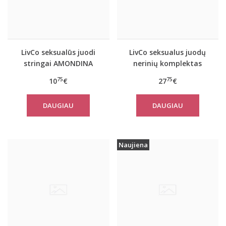
LivCo seksualūs juodi
LivCo seksualus juodų
stringai AMONDINA
nerinių komplektas
SNEHANA
75
75
10
€
27
€
DAUGIAU
DAUGIAU
Naujiena