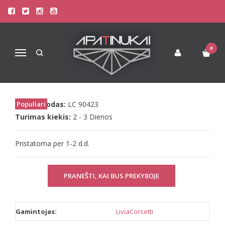
Pagrindinis
Apatinis Trikotažas Moterims
Seksualūs Moteriški Apatiniai
LivCo seksualios juodos kojinės Marijsen
0
Navigacija
LIVCO SEKSUALIOS JUODOS KOJINĖS
MARIJSEN
Prekės kodas:
Populiari
LC 90423
Turimas kiekis:
2 - 3 Dienos
Pristatoma per 1-2 d.d.
PRANEŠTI, KAI BUS PREKYBOJE
Gamintojas:
LiviaCorsetti