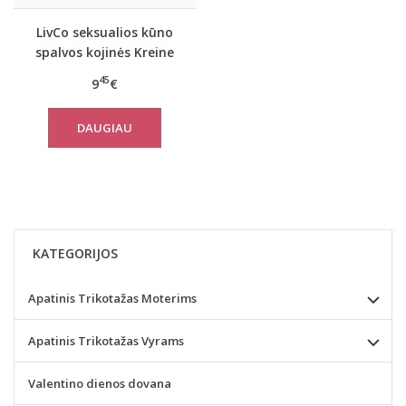
LivCo seksualios kūno
spalvos kojinės Kreine
Dusty Rose
45
9
€
DAUGIAU
KATEGORIJOS
Apatinis Trikotažas Moterims
Apatinis Trikotažas Vyrams
Valentino dienos dovana