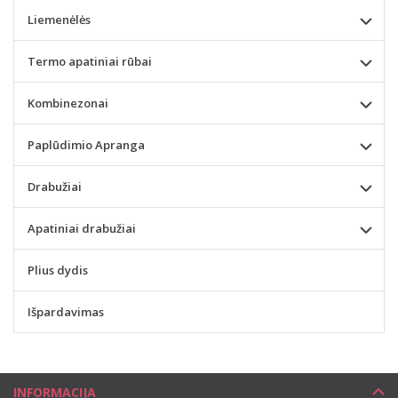
Liemenėlės
Termo apatiniai rūbai
Kombinezonai
Paplūdimio Apranga
Drabužiai
Apatiniai drabužiai
Plius dydis
Išpardavimas
INFORMACIJA