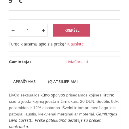
9
€
Turite klausimų apie šią prekę?
Klauskite
Gamintojas:
LiviaCorsetti
APRAŠYMAS
(0) ATSILIEPIMAI
kūno spalvos
Kreine
LivCo seksualios
prisegamos kojinės
siaura juoda kojinių juosta ir žirniukais. 20 DEN. Sudėtis 88%
poliamidas ir 12% elastanas. Švelni ir tampri medžiaga leis
Gamitnojas
patogiai jaustis, kiekvienai merginai ar moteriai.
Livia Corsetti. Prekė pateikiama dėžutėje su prekės
nuotrauka.