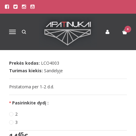
Pagrindinis
Apatinis Trikotažas Moterims
Seksualūs Moteriški Apatiniai
LivCo seksualios kūno spalvos kojinės Mirata
0
Navigacija
LIVCO SEKSUALIOS KŪNO SPALVOS
KOJINĖS MIRATA
Prekės kodas:
LCO4003
Turimas kiekis:
Sandėlyje
Pristatoma per 1-2 d.d.
Pasirinkite dydį :
2
3
45