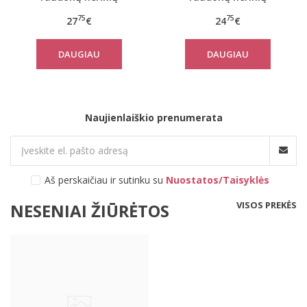
komplektas TARINAS
komplektas DOMITILLA
75
75
27
€
24
€
DAUGIAU
DAUGIAU
Naujienlaiškio prenumerata
Aš perskaičiau ir sutinku su
Nuostatos/Taisyklės
VISOS PREKĖS
NESENIAI ŽIŪRĖTOS