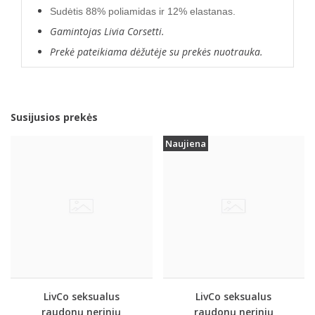
Sudėtis 88% poliamidas ir 12% elastanas.
Gamintojas Livia Corsetti.
Prekė pateikiama dėžutėje su prekės nuotrauka.
Susijusios prekės
Naujiena
LivCo seksualus
LivCo seksualus
raudonų nerinių
raudonų nerinių