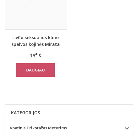
LivCo seksualios kūno
spalvos kojinės Mirata
45
14
€
DAUGIAU
KATEGORIJOS
Apatinis Trikotažas Moterims