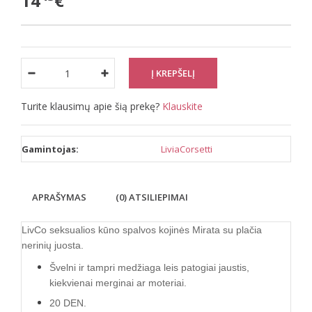
14
€
Turite klausimų apie šią prekę?
Klauskite
Gamintojas:
LiviaCorsetti
APRAŠYMAS
(0) ATSILIEPIMAI
LivCo seksualios kūno spalvos kojinės Mirata su plačia
nerinių juosta.
Švelni ir tampri medžiaga leis patogiai jaustis,
kiekvienai merginai ar moteriai.
20 DEN.