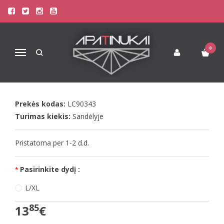
Pagrindinis
Apatinis Trikotažas Moterims
Seksualūs Moteriški Apatiniai
LivCo seksualios raudonos kojinės MILIKA
0
Navigacija
LIVCO SEKSUALIOS RAUDONOS
KOJINĖS MILIKA
Prekės kodas:
LC90343
Turimas kiekis:
Sandėlyje
Pristatoma per 1-2 d.d.
Pasirinkite dydį :
L/XL
85
13
€