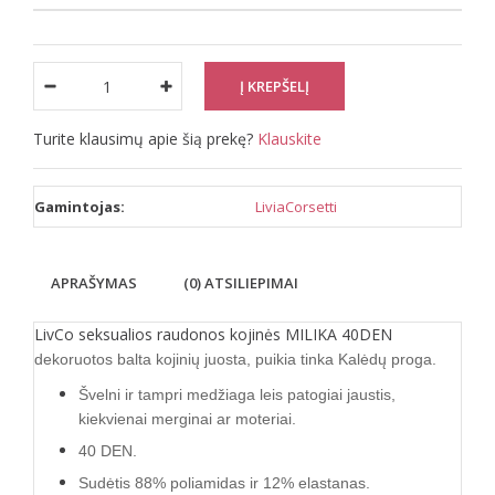
Turite klausimų apie šią prekę?
Klauskite
Gamintojas:
LiviaCorsetti
APRAŠYMAS
(0) ATSILIEPIMAI
LivCo seksualios raudonos kojinės MILIKA 40DEN
dekoruotos balta kojinių juosta, puikia tinka Kalėdų proga.
Švelni ir tampri medžiaga leis patogiai jaustis,
kiekvienai merginai ar moteriai.
40 DEN.
Sudėtis 88% poliamidas ir 12% elastanas.