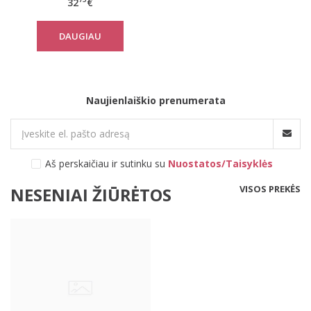
32
€
DAUGIAU
Naujienlaiškio prenumerata
Aš perskaičiau ir sutinku su
Nuostatos/Taisyklės
VISOS PREKĖS
NESENIAI ŽIŪRĖTOS