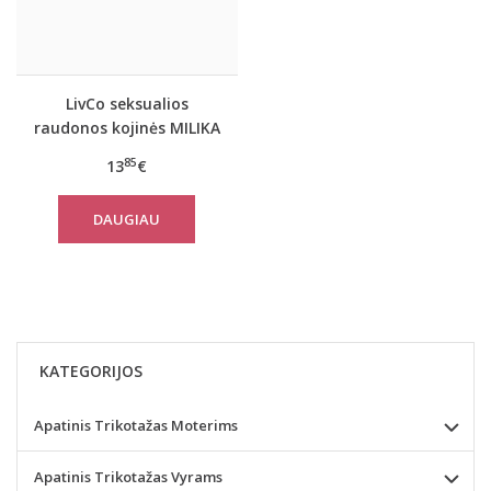
LivCo seksualios
raudonos kojinės MILIKA
85
13
€
DAUGIAU
KATEGORIJOS
Apatinis Trikotažas Moterims
Apatinis Trikotažas Vyrams