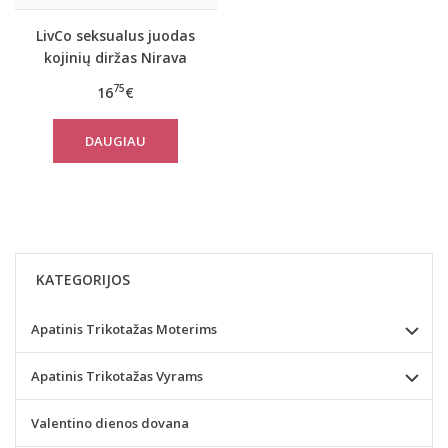
LivCo seksualus juodas
kojinių diržas Nirava
75
16
€
DAUGIAU
KATEGORIJOS
Apatinis Trikotažas Moterims
Apatinis Trikotažas Vyrams
Valentino dienos dovana