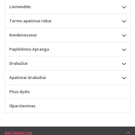
Liemenėlės
Termo apatiniai rūbai
Kombinezonai
Paplūdimio Apranga
Drabužiai
Apatiniai drabužiai
Plius dydis
Išpardavimas
INFORMACIJA