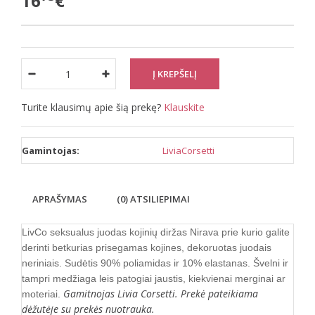
16
€
Turite klausimų apie šią prekę?
Klauskite
Gamintojas:
LiviaCorsetti
APRAŠYMAS
(0) ATSILIEPIMAI
LivCo seksualus juodas kojinių diržas Nirava
prie kurio galite
derinti betkurias prisegamas kojines, dekoruotas juodais
neriniais. Sudėtis 90% poliamidas ir 10% elastanas. Švelni ir
tampri medžiaga leis patogiai jaustis, kiekvienai merginai ar
Gamitnojas Livia Corsetti. Prekė pateikiama
moteriai.
dėžutėje su prekės nuotrauka.