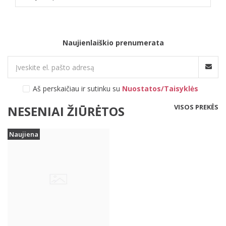
Naujienlaiškio prenumerata
Aš perskaičiau ir sutinku su
Nuostatos/Taisyklės
VISOS PREKĖS
NESENIAI ŽIŪRĖTOS
Naujiena