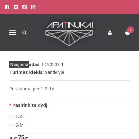
Pagrindinis
Apatinis Trikotažas Moterims
Seksualūs Moteriški Apatiniai
LivCo seksualus juodas kojinių diržas Nirava
0
Navigacija
LIVCO SEKSUALUS JUODAS KOJINIŲ
DIRŽAS NIRAVA
Prekės kodas:
Naujiena
LC90503-1
Turimas kiekis:
Sandėlyje
Pristatoma per 1-2 d.d.
Pasirinkite dydį :
L/XL
S/M
75